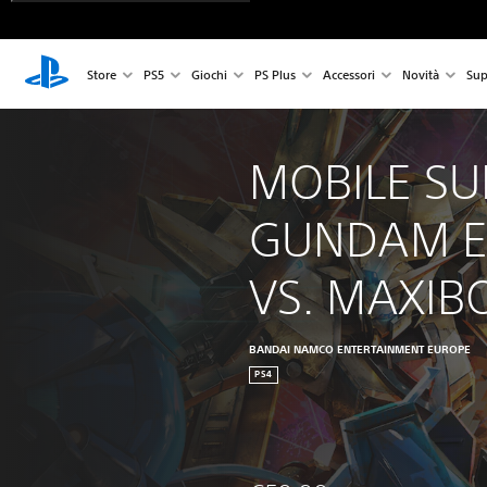
Store
PS5
Giochi
PS Plus
Accessori
Novità
Sup
MOBILE SUI
GUNDAM E
VS. MAXIB
BANDAI NAMCO ENTERTAINMENT EUROPE
PS4