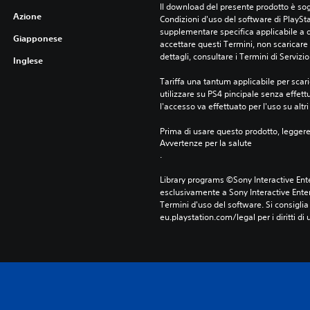
Il download del presente prodotto è sogg
Azione
Condizioni d'uso del software di PlaySta
supplementare specifica applicabile a qu
Giapponese
accettare questi Termini, non scaricare 
dettagli, consultare i Termini di Servizio
Inglese
Tariffa una tantum applicabile per scari
utilizzare su PS4 pincipale senza effettu
l'accesso va effettuato per l'uso su altr
Prima di usare questo prodotto, legger
Avvertenze per la salute
.
Library programs ©Sony Interactive Ente
esclusivamente a Sony Interactive Enter
Termini d'uso del software. Si consiglia d
eu.playstation.com/legal per i diritti di 