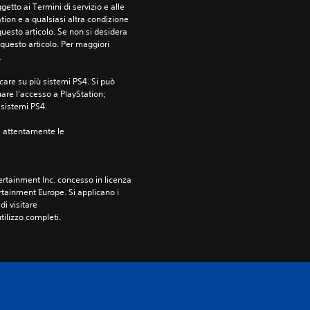
etto ai Termini di servizio e alle 
tion e a qualsiasi altra condizione 
esto articolo. Se non si desidera 
questo articolo. Per maggiori 
.
care su più sistemi PS4. Si può 
are l'accesso a PlayStation; 
i sistemi PS4.
e attentamente le 
rtainment Inc. concesso in licenza 
tainment Europe. Si applicano i 
i visitare 
utilizzo completi.