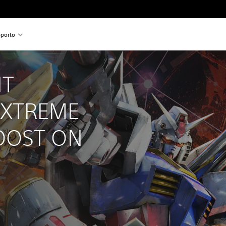
porto
T 
XTREME 
OOST ON