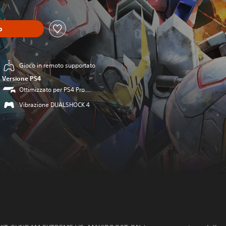
o
Gioco in remoto supportato
Versione PS4
Ottimizzato per PS4 Pro
Vibrazione DUALSHOCK 4