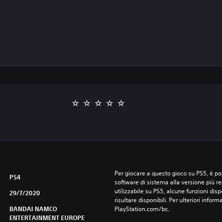
Per giocare a questo gioco su PS5, è pos
PS4
software di sistema alla versione più r
utilizzabile su PS5, alcune funzioni dis
29/7/2020
risultare disponibili. Per ulteriori inform
BANDAI NAMCO
PlayStation.com/bc.
ENTERTAINMENT EUROPE