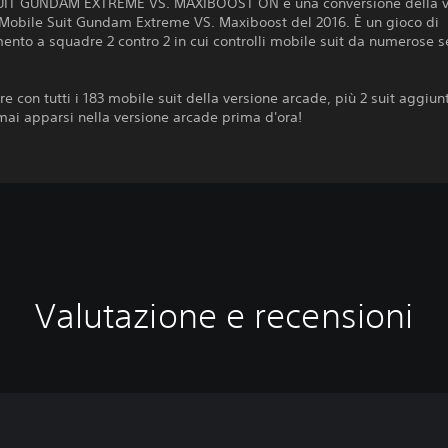
IT GUNDAM EXTREME VS. MAXIBOOST ON è una conversione della v
 Mobile Suit Gundam Extreme VS. Maxiboost del 2016. È un gioco di
nto a squadre 2 contro 2 in cui controlli mobile suit da numerose se
re con tutti i 183 mobile suit della versione arcade, più 2 suit aggiun
ai apparsi nella versione arcade prima d'ora!
Valutazione e recensioni