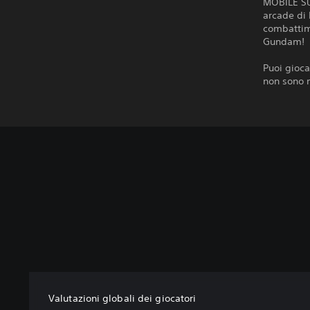
MOBILE SU
arcade di
combattime
Gundam!
Puoi gioca
non sono m
Valutazioni globali dei giocatori