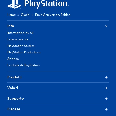
g
u
i
Home
Giochi
Braid Anniversary Edition
d
a
t
Info
a
Informazioni su SIE
d
i
Lavora con noi
s
PlayStation Studios
p
o
PlayStation Productions
n
Azienda
i
La storia di PlayStation
b
i
l
Prodotti
i
.
Valori
Supporto
Risorse