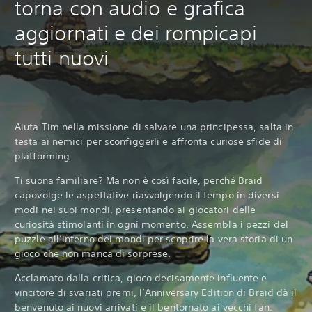
torna con audio e grafica
aggiornati e dei rompicapi
tutti nuovi
Aiuta Tim nella missione di salvare una principessa, salta in
testa ai nemici per sconfiggerli e affronta curiose sfide di
platforming.
Ti suona familiare? Ma non è così facile, perché Braid
capovolge le aspettative riavvolgendo il tempo in diversi
modi nei suoi mondi, presentando ai giocatori delle
curiosità stimolanti in ogni momento. Assembla i pezzi del
puzzle all’interno dei mondi per scoprire la vera storia di un
gioco che non manca di sorprese.
Acclamato dalla critica, gioco decisamente influente e
vincitore di svariati premi, l’Anniversary Edition di Braid dà il
benvenuto ai nuovi arrivati e il bentornato ai vecchi fan.