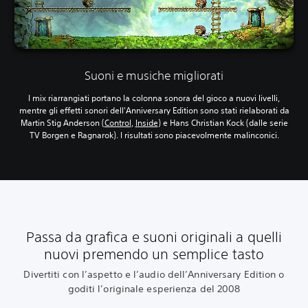
Suoni e musiche migliorati
I mix riarrangiati portano la colonna sonora del gioco a nuovi livelli,
mentre gli effetti sonori dell'Anniversary Edition sono stati rielaborati da
Martin Stig Anderson (
Control
,
Inside
) e Hans Christian Kock (dalle serie
TV Borgen e Ragnarok). I risultati sono piacevolmente malinconici.
Passa da grafica e suoni originali a quelli
nuovi premendo un semplice tasto
Divertiti con l’aspetto e l’audio dell’Anniversary Edition o
goditi l’originale esperienza del 2008