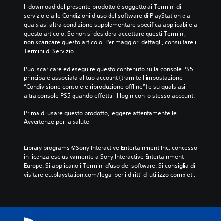
a
Il download del presente prodotto è soggetto ai Termini di 
r
servizio e alle Condizioni d'uso del software di PlayStation e a 
e
qualsiasi altra condizione supplementare specifica applicabile a 
l
questo articolo. Se non si desidera accettare questi Termini, 
e
non scaricare questo articolo. Per maggiori dettagli, consultare i 
o
Termini di Servizio.
p
z
Puoi scaricare ed eseguire questo contenuto sulla console PS5 
i
principale associata al tuo account (tramite l'impostazione 
o
“Condivisione console e riproduzione offline”) e su qualsiasi 
n
altra console PS5 quando effettui il login con lo stesso account.
i
d
Prima di usare questo prodotto, leggere attentamente le 
i
Avvertenze per la salute
r
.
i
m
Library programs ©Sony Interactive Entertainment Inc. concesso 
a
in licenza esclusivamente a Sony Interactive Entertainment 
p
Europe. Si applicano i Termini d'uso del software. Si consiglia di 
p
visitare eu.playstation.com/legal per i diritti di utilizzo completi.
a
t
u
r
a