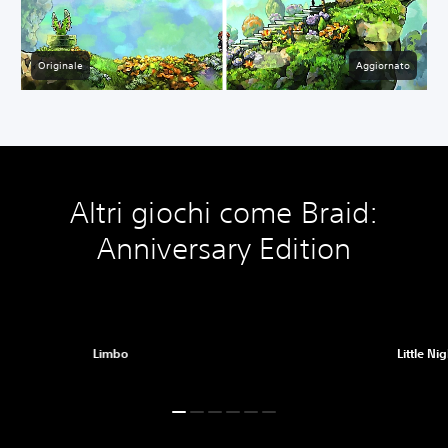
Originale
Aggiornato
Altri giochi come Braid:
Anniversary Edition
Limbo
Little Ni