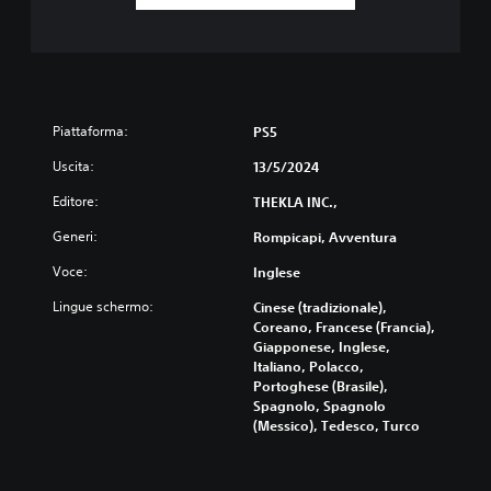
p
r
e
i
m
p
Piattaforma:
PS5
o
s
Uscita:
13/5/2024
t
a
Editore:
THEKLA INC.,
t
o
Generi:
Rompicapi, Avventura
o
Voce:
Inglese
p
p
Lingue schermo:
Cinese (tradizionale),
u
Coreano, Francese (Francia),
r
Giapponese, Inglese,
e
Italiano, Polacco,
p
Portoghese (Brasile),
u
Spagnolo, Spagnolo
o
(Messico), Tedesco, Turco
i
u
s