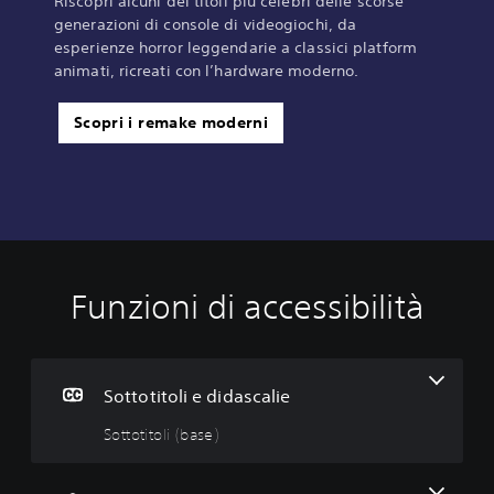
Riscopri alcuni dei titoli più celebri delle scorse
generazioni di console di videogiochi, da
esperienze horror leggendarie a classici platform
animati, ricreati con l’hardware moderno.
Scopri i remake moderni
Funzioni di accessibilità
S
R
o
i
t
m
t
a
o
p
Sottotitoli e didascalie
t
p
Sottotitoli (base)
i
a
t
t
o
u