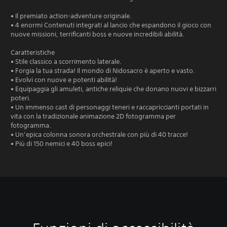
• Il premiato action-adventure originale.
• 4 enormi Contenuti integrati al lancio che espandono il gioco con
nuove missioni, terrificanti boss e nuove incredibili abilità.
Caratteristiche
• Stile classico a scorrimento laterale.
• Forgia la tua strada! Il mondo di Nidosacro è aperto e vasto.
• Evolvi con nuove e potenti abilità!
• Equipaggia gli amuleti, antiche reliquie che donano nuovi e bizzarri
poteri.
• Un immenso cast di personaggi teneri e raccapriccianti portati in
vita con la tradizionale animazione 2D fotogramma per
fotogramma.
• Un’epica colonna sonora orchestrale con più di 40 tracce!
• Più di 150 nemici e 40 boss epici!