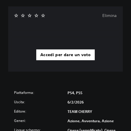
l
t
e
Elimina
r
n
a
t
i
v
o
Accedi per dare un voto
p
r
e
i
m
p
o
s
Piattaforma:
PS4, PS5
t
Uscita:
6/2/2026
a
t
Editore:
TEAM CHERRY
o
o
Generi:
Azione, Avventura, Azione
p
p
Lingue schermo:
Cinese (semplificato), Cinese