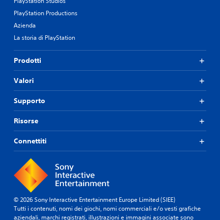
PlayStation Studios
l
PlayStation Productions
i
Azienda
.
La storia di PlayStation
G
i
Prodotti
o
c
Valori
a
b
Supporto
i
l
Risorse
e
s
Connettiti
e
n
z
a
c
o
© 2026 Sony Interactive Entertainment Europe Limited (SIEE)
n
Tutti i contenuti, nomi dei giochi, nomi commerciali e/o vesti grafiche
t
aziendali, marchi registrati, illustrazioni e immagini associate sono