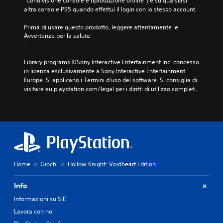
“Condivisione console e riproduzione offline”) e su qualsiasi 
m
altra console PS5 quando effettui il login con lo stesso account.
a
p
Prima di usare questo prodotto, leggere attentamente le 
p
Avvertenze per la salute
a
.
t
u
Library programs ©Sony Interactive Entertainment Inc. concesso 
r
in licenza esclusivamente a Sony Interactive Entertainment 
a
Europe. Si applicano i Termini d'uso del software. Si consiglia di 
g
visitare eu.playstation.com/legal per i diritti di utilizzo completi.
u
i
d
a
t
a
d
i
Home
Giochi
Hollow Knight: Voidheart Edition
s
p
Info
o
n
Informazioni su SIE
i
Lavora con noi
b
i