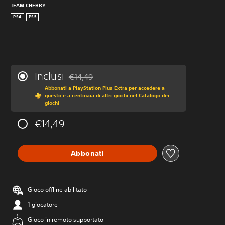
TEAM CHERRY
PS4
PS5
Inclusi
€14,49
Scontato dal prezzo originale di €14,49
Abbonati a PlayStation Plus Extra per accedere a
questo e a centinaia di altri giochi nel Catalogo dei
giochi
€14,49
Abbonati
Gioco offline abilitato
1 giocatore
Gioco in remoto supportato