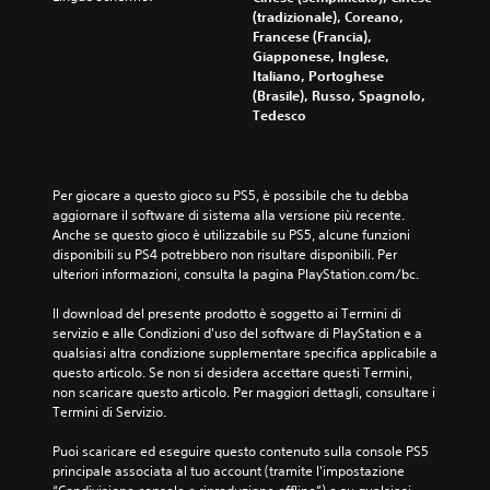
u
(tradizionale), Coreano,
r
Francese (Francia),
e
Giapponese, Inglese,
p
Italiano, Portoghese
u
(Brasile), Russo, Spagnolo,
o
Tedesco
i
u
s
a
Per giocare a questo gioco su PS5, è possibile che tu debba 
r
aggiornare il software di sistema alla versione più recente. 
e
Anche se questo gioco è utilizzabile su PS5, alcune funzioni 
l
disponibili su PS4 potrebbero non risultare disponibili. Per 
e
ulteriori informazioni, consulta la pagina PlayStation.com/bc.
o
p
Il download del presente prodotto è soggetto ai Termini di 
z
servizio e alle Condizioni d'uso del software di PlayStation e a 
i
qualsiasi altra condizione supplementare specifica applicabile a 
o
questo articolo. Se non si desidera accettare questi Termini, 
n
non scaricare questo articolo. Per maggiori dettagli, consultare i 
i
Termini di Servizio.
d
i
Puoi scaricare ed eseguire questo contenuto sulla console PS5 
r
principale associata al tuo account (tramite l'impostazione 
i