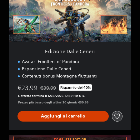
o
n
e
D
a
l
l
e
Edizione Dalle Ceneri
C
e
Avatar: Frontiers of Pandora
n
Espansione Dalle Ceneri
e
Contenuti bonus Montagne fluttuanti
r
i
€23,99
€39,99
Risparmio del 40%
Scontato dal prezzo originale di €39,99
L'offerta termina il 12/8/2026 10:59 PM UTC
Prezzo più basso degli ultimi 30 giorni: €39,99
Aggiungi al carrello
C