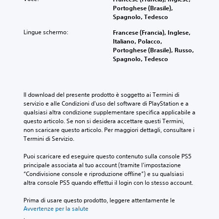
t
e
f
Portoghese (Brasile),
r
i
u
i
i
Spagnolo, Tedesco
e
n
r
s
c
p
u
a
u
o
Lingue schermo:
Francese (Francia), Inglese,
i
n
g
o
l
Italiano, Polacco,
ù
f
u
n
t
Portoghese (Brasile), Russo,
f
o
i
i
à
Spagnolo, Tedesco
a
r
d
t
d
c
m
a
u
i
i
a
t
t
e
l
t
a
t
v
Il download del presente prodotto è soggetto ai Termini di 
m
o
d
'
e
servizio e alle Condizioni d'uso del software di PlayStation e a 
e
d
i
i
n
qualsiasi altra condizione supplementare specifica applicabile a 
n
i
s
n
t
questo articolo. Se non si desidera accettare questi Termini, 
t
f
p
t
i
non scaricare questo articolo. Per maggiori dettagli, consultare i 
e
a
o
o
a
Termini di Servizio.
r
c
n
r
t
i
i
i
n
e
Puoi scaricare ed eseguire questo contenuto sulla console PS5 
c
l
b
o
m
principale associata al tuo account (tramite l'impostazione 
o
e
i
a
p
“Condivisione console e riproduzione offline”) e su qualsiasi 
n
l
l
t
o
altra console PS5 quando effettui il login con lo stesso account.
o
e
i
e
l
s
t
.
.
i
Prima di usare questo prodotto, leggere attentamente le 
c
t
m
Avvertenze per la salute
i
u
i
.
S