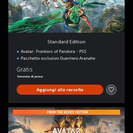
r
d
E
d
i
t
i
Standard Edition
o
n
Avatar: Frontiers of Pandora - PS5
Pacchetto esclusivo Guerriero Aranahe
Gratis
Versione di prova
Aggiungi alla raccolta
E
d
i
z
i