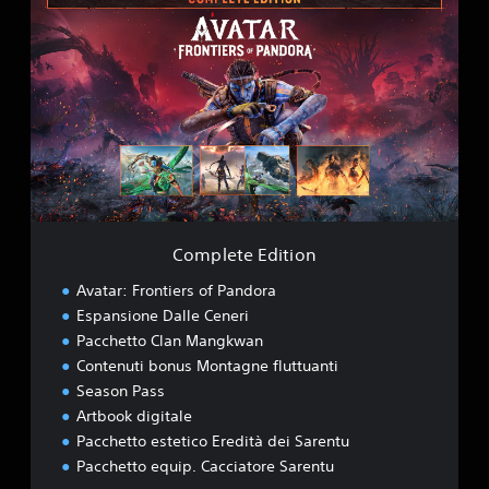
o
m
p
l
e
t
e
E
d
i
t
i
Complete Edition
o
n
Avatar: Frontiers of Pandora
Espansione Dalle Ceneri
Pacchetto Clan Mangkwan
Contenuti bonus Montagne fluttuanti
Season Pass
Artbook digitale
Pacchetto estetico Eredità dei Sarentu
Pacchetto equip. Cacciatore Sarentu