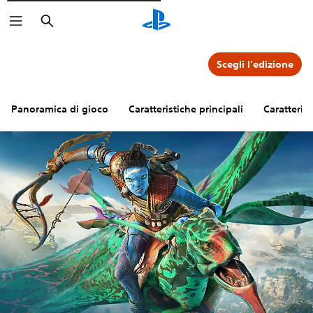
Cerca
Scegli l'edizione
Panoramica di gioco
Caratteristiche principali
Caratteris