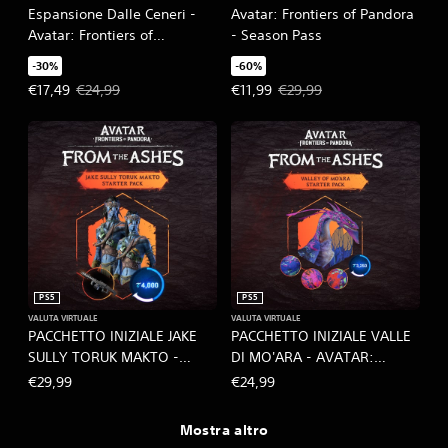
Espansione Dalle Ceneri -
Avatar: Frontiers of Pandora
Avatar: Frontiers of
- Season Pass
Pandora™
-30%
-60%
Prezzo in offerta €17,49. Prezzo originale €24,99.
Prezzo in offerta €11,99. Prezzo o
€17,49
€24,99
€11,99
€29,99
PS5
PS5
VALUTA VIRTUALE
VALUTA VIRTUALE
PACCHETTO INIZIALE JAKE
PACCHETTO INIZIALE VALLE
SULLY TORUK MAKTO -
DI MO'ARA - AVATAR:
AVATAR: FRONTIERS OF
FRONTIERS OF PANDORA™
€29,99
€24,99
PANDORA™
Mostra altro