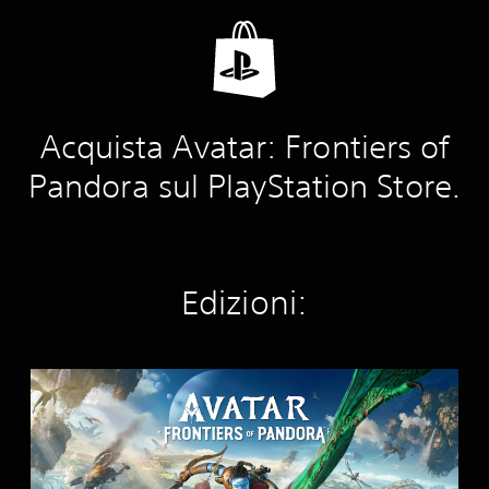
Acquista Avatar: Frontiers of
Pandora sul PlayStation Store.
Edizioni:
S
t
a
n
d
a