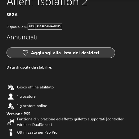
Alien: Isolation 2
SEGA
Disponibile su
PS5
PS5 PRO ENHANCED
Annunciati
Aggiungi alla lista dei desideri
Data di uscita da stabilire.
Gioco offline abilitato
1 giocatore
1 giocatore online
Versione PS5
Funzione di vibrazione ed effetto grilletto supportati (controller
wireless DualSense)
Ottimizzato per PS5 Pro