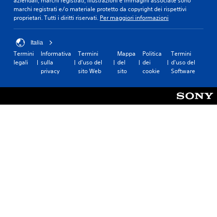
aziendali, marchi registrati, illustrazioni e immagini associate sono
marchi registrati e/o materiale protetto da copyright dei rispettivi
proprietari. Tutti i diritti riservati.
Per maggiori informazioni
Italia
Termini
Informativa
Termini
Mappa
Politica
Termini
legali
sulla
d'uso del
del
dei
d'uso del
privacy
sito Web
sito
cookie
Software