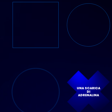
UNA SCARICA
DI
ADRENALINA