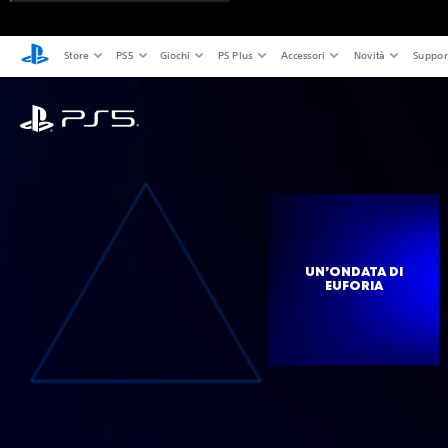
Store
PS5
Giochi
PS Plus
Accessori
Novità
Suppor
UN’ONDATA DI
EUFORIA