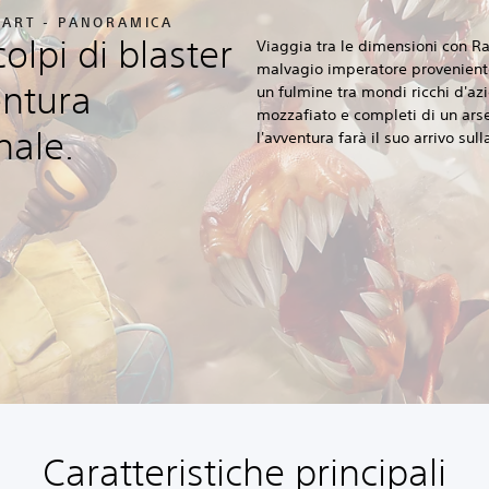
PART - PANORAMICA
colpi di blaster
Viaggia tra le dimensioni con Ra
malvagio imperatore proveniente
entura
un fulmine tra mondi ricchi d'az
mozzafiato e completi di un ars
nale.
l'avventura farà il suo arrivo su
Caratteristiche principali