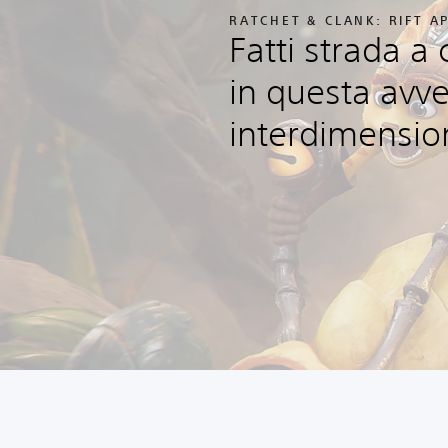
RATCHET & CLANK: RIFT A
Fatti strada a 
in questa avv
interdimensio