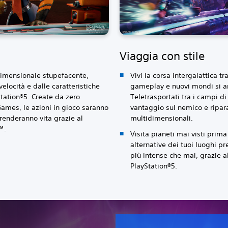
Viaggia con stile
rdimensionale stupefacente,
Vivi la corsa intergalattica t
velocità e dalle caratteristiche
gameplay e nuovi mondi si a
tation®5. Create da zero
Teletrasportati tra i campi di
ames, le azioni in gioco saranno
vantaggio sul nemico e ripara
renderanno vita grazie al
multidimensionali.
™.
Visita pianeti mai visti prim
alternative dei tuoi luoghi pr
più intense che mai, grazie a
PlayStation®5.