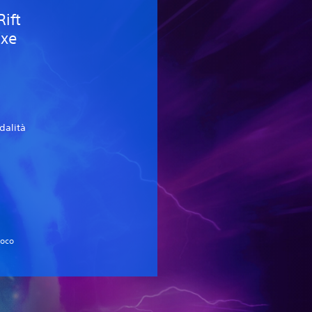
Rift
uxe
dalità
ioco