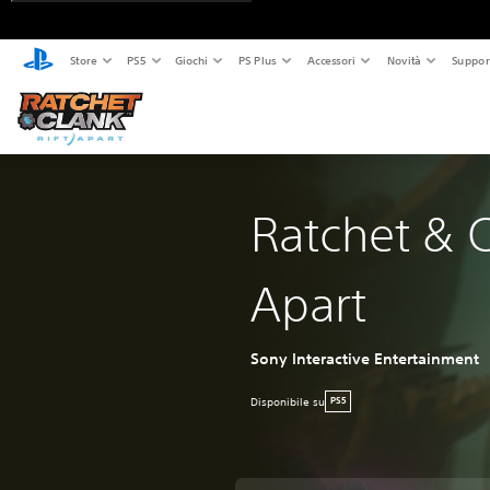
Store
PS5
Giochi
PS Plus
Accessori
Novità
Suppor
Ratchet & C
Apart
Sony Interactive Entertainment
Disponibile su
PS5