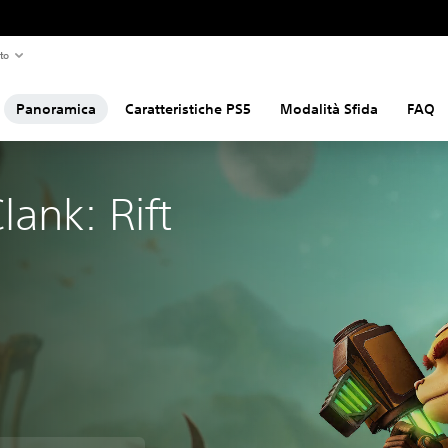
to
Panoramica
Caratteristiche PS5
Modalità Sfida
FAQ
lank: Rift