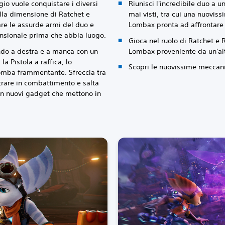
io vuole conquistare i diversi
Riunisci l'incredibile duo a un
dalla dimensione di Ratchet e
mai visti, tra cui una nuovis
are le assurde armi del duo e
Lombax pronta ad affrontare 
nsionale prima che abbia luogo.
Gioca nel ruolo di Ratchet e 
ndo a destra e a manca con un
Lombax proveniente da un'al
la Pistola a raffica, lo
Scopri le nuovissime meccani
omba frammentante. Sfreccia tra
entrare in combattimento e salta
on nuovi gadget che mettono in