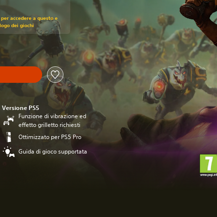
zo originale di €79,99
 per accedere a questo e
alogo dei giochi
Versione PS5
Funzione di vibrazione ed
effetto grilletto richiesti
Ottimizzato per PS5 Pro
Guida di gioco supportata