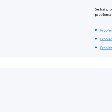
Se hai pro
problema t
Proble
Proble
Proble