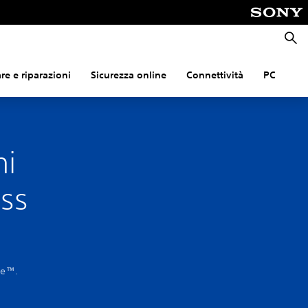
Cerca
e e riparazioni
Sicurezza online
Connettività
PC
mi
ess
se™.