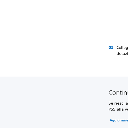
Colleg
dotazi
Contin
Se riesci 
PS5 alla v
Aggiornare 