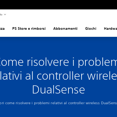
to
zza
PS Store e rimborsi
Abbonamenti
Giochi
Hardwar
ome risolvere i proble
lativi al controller wirel
DualSense
pri come risolvere i problemi relativi al controller wireless DualSen