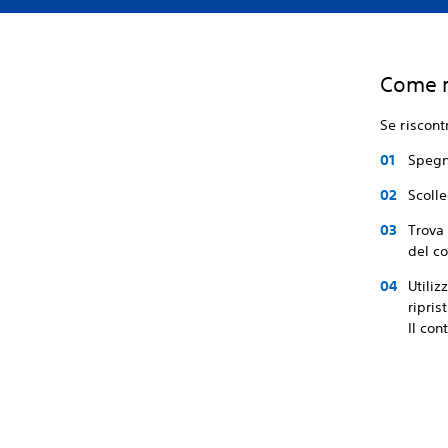
Come ri
Se riscont
Spegni
Scolle
Trova 
del co
Utiliz
ripris
Il con