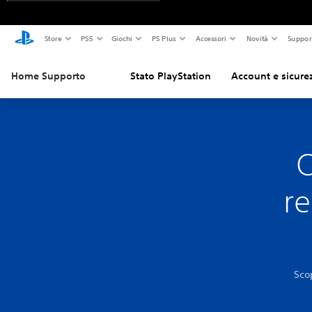
Store
PS5
Giochi
PS Plus
Accessori
Novità
Suppor
Home Supporto
Stato PlayStation
Account e sicure
C
re
Sco