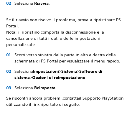
Seleziona
Riavvia
.
Se il riavvio non risolve il problema, prova a ripristinare PS
Portal.
Nota: il ripristino comporta la disconnessione e la
cancellazione di tutti i dati e delle impostazioni
personalizzate.
Scorri verso sinistra dalla parte in alto a destra della
schermata di PS Portal per visualizzare il menu rapido.
Seleziona
Impostazioni
>
Sistema
>
Software di
sistema
>
Opzioni di reimpostazione
.
Seleziona
Reimposta
.
Se riscontri ancora problemi,contattail Supporto PlayStation
utilizzando il link riportato di seguito.