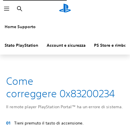
Cerca
Home Supporto
Stato PlayStation
Account e sicurezza
PS Store e rimbors
Come
correggere 0x83200234
Il remote player PlayStation Portal™ ha un errore di sistema.
Tieni premuto il tasto di accensione.