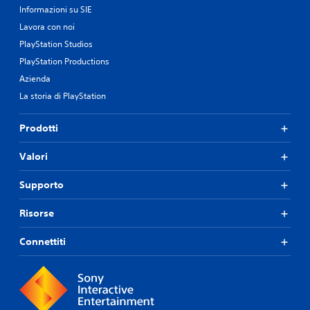
Informazioni su SIE
Lavora con noi
PlayStation Studios
PlayStation Productions
Azienda
La storia di PlayStation
Prodotti
Valori
Supporto
Risorse
Connettiti