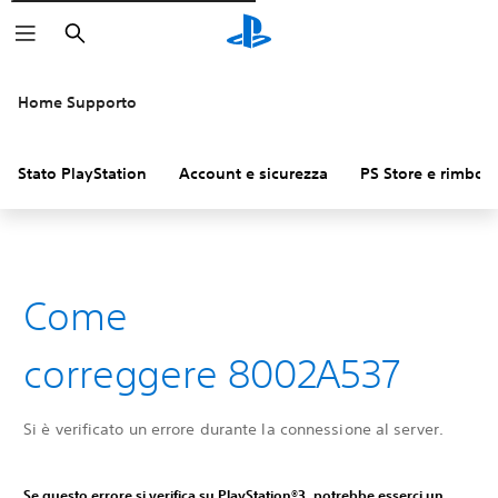
Cerca
Home Supporto
Stato PlayStation
Account e sicurezza
PS Store e rimbors
Come
correggere 8002A537
Si è verificato un errore durante la connessione al server.
Se questo errore si verifica su PlayStation®3, potrebbe esserci un