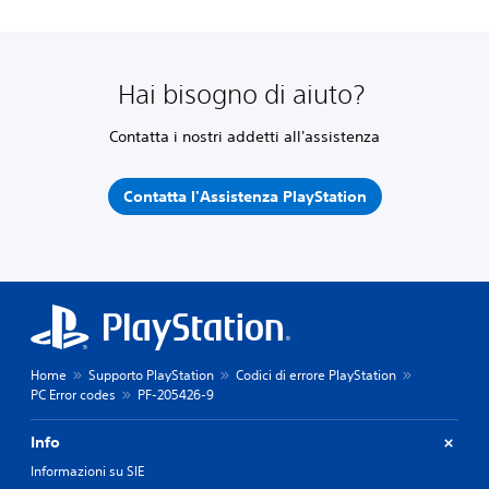
Hai bisogno di aiuto?
Contatta i nostri addetti all'assistenza
Contatta l'Assistenza PlayStation
Home
Supporto PlayStation
Codici di errore PlayStation
PC Error codes
PF-205426-9
Info
Informazioni su SIE