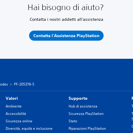
Hai bisogno di aiuto?
Contatta i nostri addetti all'assistenza
Contatta l'Assistenza PlayStation
codes
PF-205378-5
Valori
Supporto
Ambiente
Hub di assistenza
Accessibilità
Sicurezza PlayStation
Sicurezza online
Stato
Diversità, equità e inclusione
Riparazioni PlayStation