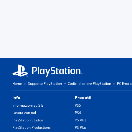
Home
Supporto PlayStation
Codici di errore PlayStation
PC Error 
Info
Prodotti
Informazioni su SIE
PS5
Lavora con noi
PS4
PlayStation Studios
PS VR2
PlayStation Productions
PS Plus