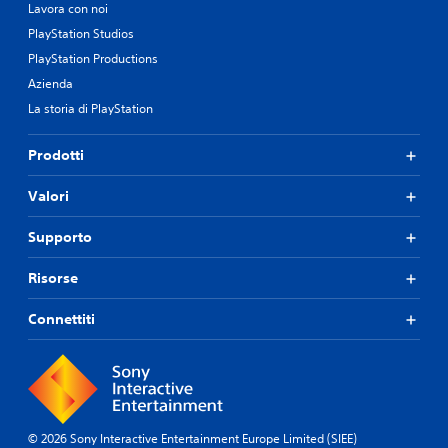
Lavora con noi
PlayStation Studios
PlayStation Productions
Azienda
La storia di PlayStation
Prodotti
Valori
Supporto
Risorse
Connettiti
© 2026 Sony Interactive Entertainment Europe Limited (SIEE)