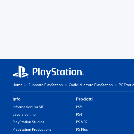
Home
Supporto PlayStation
Codici di errore PlayStation
PC Error 
Info
Prodotti
Informazioni su SIE
PS5
Lavora con noi
PS4
PlayStation Studios
PS VR2
PlayStation Productions
PS Plus