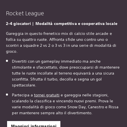
Rocket League
‎2-4 giocatori | Modalità competitiva e cooperativa locale
Gareggia in questo frenetico mix di calcio stile arcade e
follia su quattro ruote. Affronta sfide uno contro uno o
scontri a squadre 2 vs 2 o 3 vs 3 in una serie di modalità di
gioco.
Divertiti con un gameplay immediato ma anche
stimolante e sfaccettato, dove preoccuparsi di mantenere
tutte le ruote incollate al terreno equivarrà a una sicura
sconfitta. Sfrutta il turbo, decolla e segna un gol
spettacolare.
Partecipa a
tornei gratuiti
e gareggia nelle stagioni,
scalando la classifica e vincendo nuovi premi. Prova le
varie modalità di gioco come Snow Day, Canestro e Rissa
per mantenere sempre alto il divertimento.
Maggiori informazioni