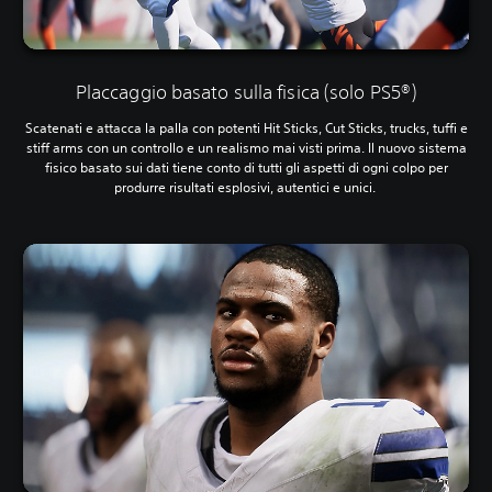
e
s
i
s
t
Placcaggio basato sulla fisica (solo PS5®)
e
n
Scatenati e attacca la palla con potenti Hit Sticks, Cut Sticks, trucks, tuffi e
z
stiff arms con un controllo e un realismo mai visti prima. Il nuovo sistema
a
fisico basato sui dati tiene conto di tutti gli aspetti di ogni colpo per
a
produrre risultati esplosivi, autentici e unici.‎
d
a
t
t
i
v
a
n
e
i
g
r
i
l
l