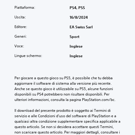
n
e
t
o
t
Piattaforma:
s
PS4, PS5
r
i
o
t
o
n
Uscita:
16/8/2024
o
P
l
m
p
u
l
o
Editore:
EA Swiss Sarl
o
o
i
d
s
i
Generi:
d
Sport
o
s
g
i
c
o
Voce:
Inglese
i
g
h
n
o
i
e
Lingue schermo:
Inglese
o
c
o
s
e
a
c
i
s
r
o
a
s
e
i
u
Per giocare a questo gioco su PS5, è possibile che tu debba 
e
s
n
g
aggiornare il software di sistema alla versione più recente. 
r
e
q
u
Anche se questo gioco è utilizzabile su PS5, alcune funzioni 
e
n
u
a
disponibili su PS4 potrebbero non risultare disponibili. Per 
l
z
a
l
ulteriori informazioni, consulta la pagina PlayStation.com/bc.
e
a
l
e
t
d
s
p
Il download del presente prodotto è soggetto ai Termini di 
t
o
i
e
servizio e alle Condizioni d'uso del software di PlayStation e a 
e
v
a
r
qualsiasi altra condizione supplementare specifica applicabile a 
a
e
s
o
questo articolo. Se non si desidera accettare questi Termini, 
d
r
i
g
non scaricare questo articolo. Per maggiori dettagli, consultare i 
a
u
m
n