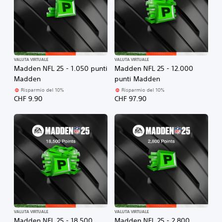
i
o
c
a
b
i
VALUTA VIRTUALE
VALUTA VIRTUALE
l
Madden NFL 25 - 1.050 punti
Madden NFL 25 - 12.000
e
Madden
punti Madden
s
Risparmio del 10%
Risparmio del 10%
e
CHF 9.90
CHF 97.90
n
z
a
e
f
f
e
t
t
o
g
r
VALUTA VIRTUALE
VALUTA VIRTUALE
Madden NFL 25 - 18.500
Madden NFL 25 - 2.800