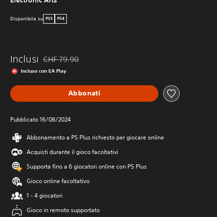
t
t
l
p
e
r
v
i
.
o
Disponibile su
PS5
PS4
a
d
l
t
a
l
a
i
P
g
t
u
Inclusi
CHF 79.90
g
o
Scontato dal prezzo originale di CHF 79.90
o
i
u
Incluso con EA Play
i
c
o
i
h
n
m
Abbonati
.
v
a
i
n
a
u
Pubblicato 16/08/2024
G
r
a
i
e
Abbonamento a PS Plus richiesto per giocare online
l
o
e
e
c
r
Acquisti durante il gioco facoltativi
a
i
P
Supporta fino a 6 giocatori online con PS Plus
c
b
u
e
o
i
Gioco online facoltativo
v
i
l
e
c
1 - 4 giocatori
e
r
r
s
Gioco in remoto supportato
e
e