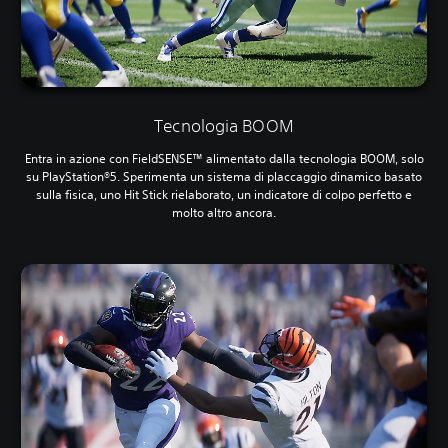
a
r
e
s
e
n
z
Tecnologia BOOM
a
c
Entra in azione con FieldSENSE™ alimentato dalla tecnologia BOOM, solo
h
su PlayStation®5. Sperimenta un sistema di placcaggio dinamico basato
e
sulla fisica, uno Hit Stick rielaborato, un indicatore di colpo perfetto e
s
molto altro ancora.
i
a
a
t
t
i
v
a
t
a
l
a
r