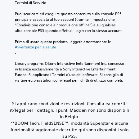
Termini di Servizio.
l
t
o
i
t
i
m
a
Puoi scaricare ed eseguire questo contenuto sulla console PS5 
a
l
e
l
principale associata al tuo account (tramite l'impostazione 
v
i
n
t
“Condivisione console e riproduzione offline”) e su qualsiasi 
o
z
t
o
altra console PS5 quando effettui il login con lo stesso account.
c
z
o
p
e
a
.
a
Prima di usare questo prodotto, leggere attentamente le 
p
r
r
Avvertenze per la salute
e
e
l
.
M
r
i
a
t
o
c
n
Library programs ©Sony Interactive Entertainment Inc. concesso 
e
d
o
t
in licenza esclusivamente a Sony Interactive Entertainment 
.
n
a
e
Europe. Si applicano i Termini d'uso del software. Si consiglia di 
t
l
.
visitare eu.playstation.com/legal per i diritti di utilizzo completi.
r
i
T
o
t
r
A
l
à
a
u
l
e
s
Si applicano condizioni e restrizioni. Consulta ea.com/it-
i
d
s
c
it/legal per i dettagli. I punti Madden non sono disponibili
d
i
e
r
i
in Belgio.
o
r
m
i
**BOOM Tech, FieldSENSE™, modalità Superstar e alcune
3
o
c
z
funzionalità aggiornate descritte qui sono disponibili solo
D
v
i
i
su PS5.
P
i