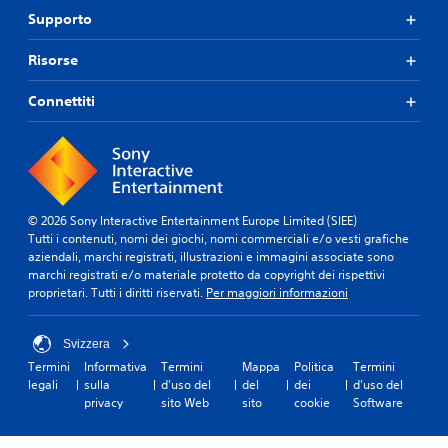
l
o
b
i
Supporto
i
i
n
n
p
e
t
m
o
n
Risorse
r
o
s
t
o
d
s
e
Connettiti
l
o
o
d
c
l
n
i
h
i
o
g
e
e
t
i
t
s
o
o
i
s
c
u
s
e
© 2026 Sony Interactive Entertainment Europe Limited (SIEE)
o
c
e
r
Tutti i contenuti, nomi dei giochi, nomi commerciali e/o vesti grafiche
p
h
m
e
aziendali, marchi registrati, illustrazioni e immagini associate sono
r
b
P
v
marchi registrati e/o materiale protetto da copyright dei rispettivi
i
r
u
i
proprietari. Tutti i diritti riservati.
Per maggiori informazioni
v
e
o
s
o
r
i
u
d
à
g
a
Svizzera
i
d
i
l
c
Termini
Informativa
Termini
Mappa
Politica
Termini
i
o
i
o
legali
sulla
d'uso del
del
dei
d'uso del
p
c
z
n
privacy
sito Web
sito
cookie
Software
e
a
z
s
r
r
a
e
c