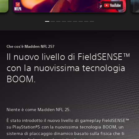
s
a
l
t
l
l
a
i
e
t
p
r
e
e
P
p
r
u
e
t
o
r
o
Che cos'è Madden NFL 25?
i
c
r
g
o
n
Il nuovo livello di FieldSENSE™
i
m
a
o
u
r
con la nuovissima tecnologia
c
n
e
a
i
e
BOOM.
r
c
s
e
a
a
s
r
t
e
e
t
n
p
a
z
i
Niente è come Madden NFL 25.‎
m
a
ù
e
a
f
È stato introdotto il nuovo livello di gameplay FieldSENSE™
n
t
a
t
su PlayStation®5 con la nuovissima tecnologia BOOM, un
t
c
e
sistema di placcaggio dinamico basato sulla fisica che ti
i
i
d