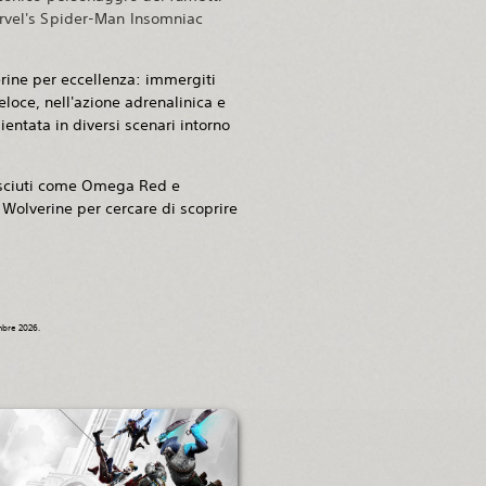
arvel's Spider-Man Insomniac
rine per eccellenza: immergiti
loce, nell'azione adrenalinica e
entata in diversi scenari intorno
osciuti come Omega Red e
i Wolverine per cercare di scoprire
embre 2026.