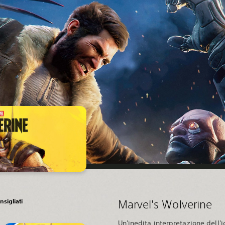
nsigliati
Marvel's Wolverine
Un'inedita interpretazione dell'