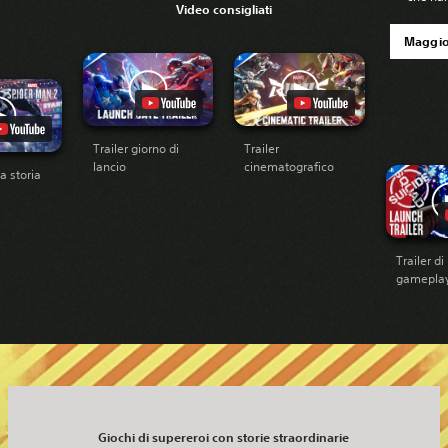
Video consigliati
Maggio
Trailer giorno di
Trailer
lancio
cinematografico
la storia
Trailer di
gamepla
Giochi di supereroi con storie straordinarie