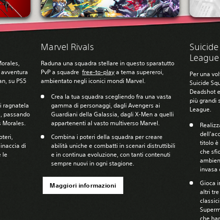
Marvel Rivals
Suicide
League
Morales,
Raduna una squadra stellare in questo sparatutto
 avventura
PvP a squadre
free-to-play
a tema supereroi,
Per una vol
an, su PS5
ambientato negli iconici mondi Marvel.
Suicide Squ
Deadshot e
Crea la tua squadra scegliendo fra una vasta
più grandi 
di ragnatela
gamma di personaggi, dagli Avengers ai
League.
l, passando
Guardiani della Galassia, dagli X-Men a quelli
s Morales.
appartenenti al vasto multiverso Marvel.
Realizz
dell'ac
oteri,
Combina i poteri della squadra per creare
titolo 
inaccia di
abilità uniche e combatti in scenari distruttibili
che sfi
e le
e in continua evoluzione, con tanti contenuti
ambient
sempre nuovi in ogni stagione.
invasa 
Gioca i
Maggiori informazioni
altri t
classic
Superma
che han