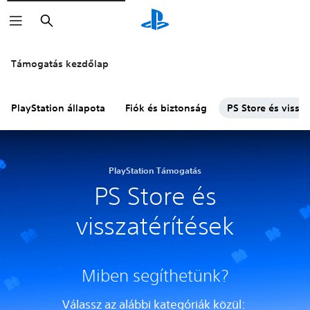
Keresés
Támogatás kezdőlap
PlayStation állapota
Fiók és biztonság
PS Store és vissza
PlayStation Támogatás
PS Store és
visszatérítések
Miben segíthetünk?
Válassz az alábbi kategóriák közül: