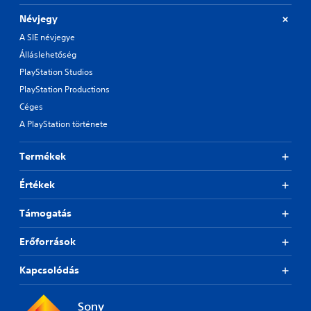
Névjegy
A SIE névjegye
Álláslehetőség
PlayStation Studios
PlayStation Productions
Céges
A PlayStation története
Termékek
Értékek
Támogatás
Erőforrások
Kapcsolódás