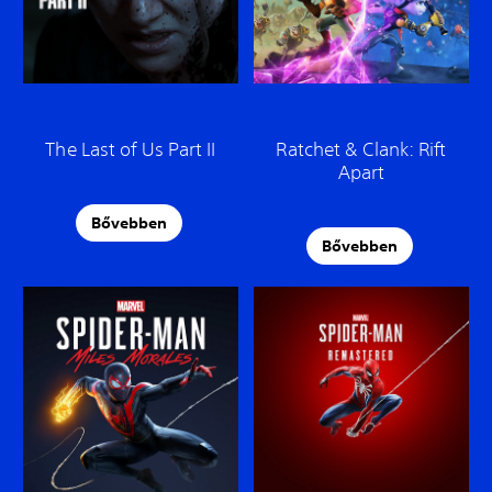
The Last of Us Part II
Ratchet & Clank: Rift
Apart
Bővebben
Bővebben