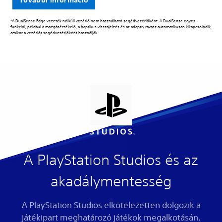
További információ
*A DualSense Edge vezeték nélküli vezérlő nem használható segédvezérlőként. A DualSense egyes
funkciói, például a mozgásérzékelő, a haptikus visszajelzés és az adaptív ravasz automatikusan kikapcsolódik,
amikor a vezérlőt segédvezérlőként használják.
A PlayStation Studios és az
akadálymentesség
A PlayStation Studios elkötelezetten dolgozik a
játékipart meghatározó játékok megalkotásán,