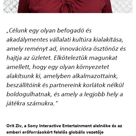
„Célunk egy olyan befogadó és
akadálymentes vállalati kultúra kialakítása,
amely reményt ad, innovációra ösztönöz és
hajtja az üzletet. Elköteleztük magunkat
amellett, hogy egy olyan környezetet
alakítsunk ki, amelyben alkalmazottaink,
beszállítóink és partnereink korlátok nélkül
boldogulhatnak, és amely a legjobb hely a
játékra számukra.“
Orit Ziv, a Sony Interactive Entertainment alelnöke és az
emberi erőforrásokért felelős globális vezetője