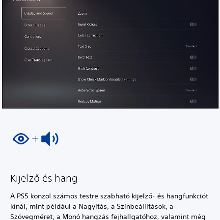
Kijelző és hang
A PS5 konzol számos testre szabható kijelző- és hangfunkciót
kínál, mint például a Nagyítás, a Színbeállítások, a
Szövegméret, a Monó hangzás fejhallgatóhoz, valamint még