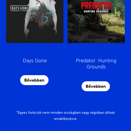
Days Gone
Predator: Hunting
Grounds
Bővebben
Bővebben
*Egyes funkciók nem minden országban vagy régióban állnak
rendelkezésre.