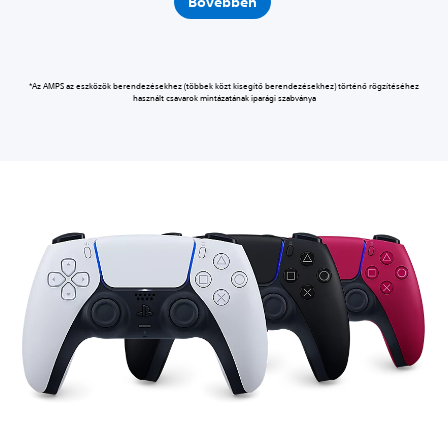
Bővebben
*Az AMPS az eszközök berendezésekhez (többek közt kisegítő berendezésekhez) történő rögzítéséhez
használt csavarok mintázatának iparági szabványa