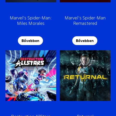
Marvel's Spider-Man:
Marvel‘s Spider-Man
Miles Morales
Remastered
Bővebben
Bővebben