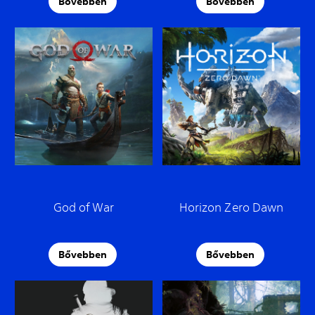
Bővebben
Bővebben
God of War
Horizon Zero Dawn
Bővebben
Bővebben