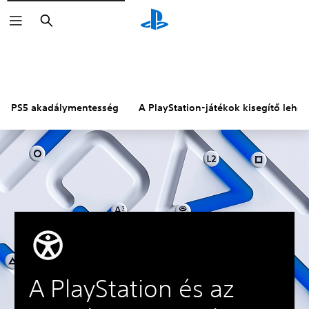
Keresés
PS5 akadálymentesség
A PlayStation-játékok kisegítő lehet
A PlayStation és az