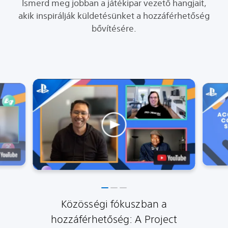
Ismerd meg jobban a játékipar vezető hangjait,
akik inspirálják küldetésünket a hozzáférhetőség
bővítésére.
Közösségi fókuszban a
hozzáférhetőség: A Project