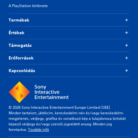
A PlayStation története
Termékek
Értékek
Támogatás
Erőforrások
Kapcsolódás
© 2026 Sony Interactive Entertainment Europe Limited (SIEE)
Minden tartalom, játékcím, kereskedelmi név és/vagy kereskedelmi
megjelenés, védjegy, grafika és vonatkozó kép a tulajdonosa birtokát
képező védjegy és/vagy szerzői jogvédett anyag. Minden jog
fenntartva.
További infó