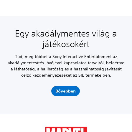
Egy akadálymentes világ a
játékosokért
Tudj meg többet a Sony Interactive Entertainment az
akadálymentesítés jövőjével kapcsolatos terveiről, beleértve
a láthatóság, a hallhatóság és a használhatóság javítását
célzó kezdeményezéseket az SIE termékeiben.
Bővebben