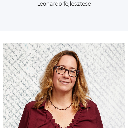
Leonardo fejlesztése