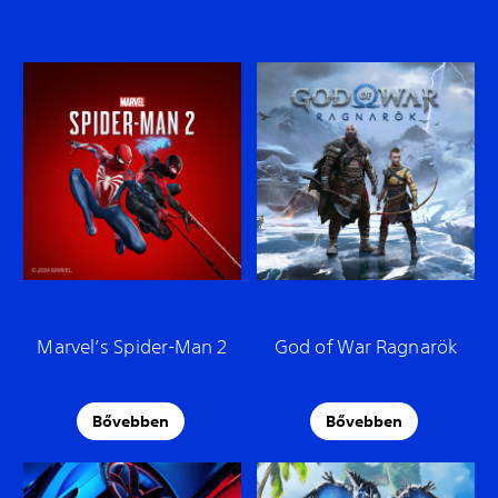
Marvel’s Spider-Man 2
God of War Ragnarök
Bővebben
Bővebben