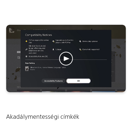
Akadálymentességi címkék