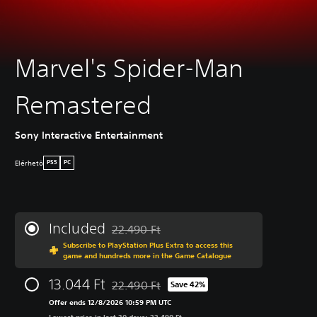
Marvel's Spider-Man
Remastered
Sony Interactive Entertainment
Elérhetö
PS5
PC
Included
22.490 Ft
Discounted from original price of 22.490 Ft
Subscribe to PlayStation Plus Extra to access this
game and hundreds more in the Game Catalogue
13.044 Ft
22.490 Ft
Save 42%
Discounted from original price of 22.490 Ft
Offer ends 12/8/2026 10:59 PM UTC