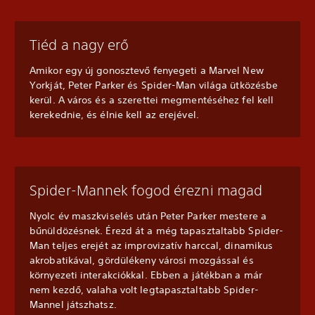
Tiéd a nagy erő
Amikor egy új gonosztevő fenyegeti a Marvel New
Yorkját, Peter Parker és Spider-Man világa ütközésbe
kerül. A város és a szerettei megmentéséhez fel kell
kerekednie, és élnie kell az erejével.
Spider-Mannek fogod érezni magad
Nyolc év maszkviselés után Peter Parker mestere a
bűnüldözésnek. Érezd át a még tapasztaltabb Spider-
Man teljes erejét az improvizatív harccal, dinamikus
akrobatikával, gördülékeny városi mozgással és
környezeti interakciókkal. Ebben a játékban a már
nem kezdő, valaha volt legtapasztaltabb Spider-
Mannel játszhatsz.