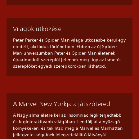
Világok ütközése
Peter Parker és Spider-Man világa ütközésbe kerül egy
eredeti, akciódús történetben. Ebben az új Spider-
Man-univerzumban Peter és Spider-Man életének
újraálmodott szereplői jelennek meg, így az ismerős
szereplőket egyedi szerepkörökben láthatod.
A Marvel New Yorkja a játszótered
A Nagy alma életre kel az Insomniac legkiterjedtebb
és leginteraktívabb világában. Lendülj át a nyüzsgő
környékeken, és tekintsd meg a Marvel és Manhattan
jellegzetességeinek lélegzetelállító látványát.