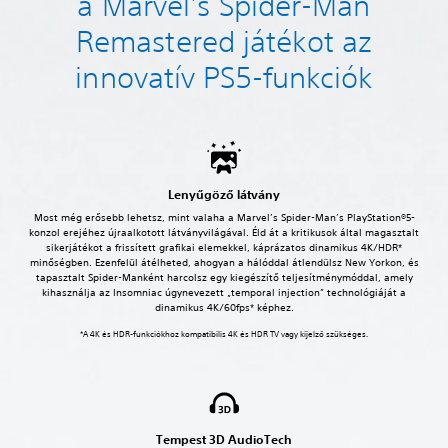
a Marvel's Spider-Man
Remastered játékot az
innovatív PS5-funkciók
Lenyűgöző látvány
Most még erősebb lehetsz, mint valaha a Marvel’s Spider-Man’s PlayStation®5-
konzol erejéhez újraalkotott látványvilágával. Éld át a kritikusok által magasztalt
sikerjátékot a frissített grafikai elemekkel, káprázatos dinamikus 4K/HDR*
minőségben. Ezenfelül átélheted, ahogyan a hálóddal átlendülsz New Yorkon, és
tapasztalt Spider-Manként harcolsz egy kiegészítő teljesítménymóddal, amely
kihasználja az Insomniac úgynevezett „temporal injection” technológiáját a
dinamikus 4K/60fps* képhez.
*A 4K és HDR-funkciókhoz kompatibilis 4K és HDR TV vagy kijelző szükséges.
Tempest 3D AudioTech