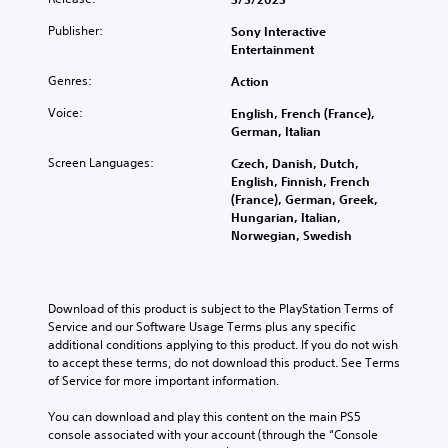
a
k
e
o
s
l
s
Publisher:
Sony Interactive
s
v
f
a
e
Entertainment
e
e
u
u
n
n
r
l
d
s
Genres:
Action
t
a
l
i
i
e
l
y
Voice:
English, French (France),
o
t
d
l
s
German, Italian
v
i
i
c
u
o
v
n
h
b
Screen Languages:
Czech, Danish, Dutch,
l
i
a
a
t
English, Finnish, French
u
t
l
l
i
(France), German, Greek,
m
y
a
l
t
Hungarian, Italian,
e
o
r
e
l
Norwegian, Swedish
s
p
g
n
e
.
t
e
g
d
i
r
e
.
o
f
o
M
Download of this product is subject to the PlayStation Terms of 
n
o
f
o
Service and our Software Usage Terms plus any specific 
s
L
n
t
additional conditions applying to this product. If you do not wish 
n
a
a
t
h
to accept these terms, do not download this product. See Terms 
o
r
r
s
e
of Service for more important information.
A
e
i
g
g
p
u
z
a
e
You can download and play this content on the main PS5 
r
d
e
m
S
console associated with your account (through the “Console 
o
i
t
e