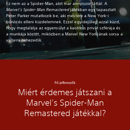
Ez nem az a Spider-Man, akit már annyiszor láttál. A
Marvel’s Spider-Man Remastered
játékban egy tapasztalt
Peter Parker mutatkozik be, aki mestere a New York-i
bűnözés elleni küzdelemnek. Ezzel egyidejűleg azzal küzd,
hogy megtalálja az egyensúlyt a kaotikus privát szférája és
a munkája között, miközben a Marvel New Yorkjának sorsa a
vállaira nehezedik.
Fő jellemzők
Miért érdemes játszani a
Marvel's Spider-Man
Remastered játékkal?