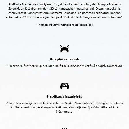
Alattad a Marvel New Yorkjának forgalmától a fent repülő galambokig a Marvel’s
Spider-Man játékban mindent 3D térhangzásban fogsz hallani. Olyan hangokat is
észrevehetsz, amelyeket elmulasztottál előzőleg, és pontosan tudhatod, honnan
érkeznek a PS5 konzol erőteljes Tempest 3D AudioTech hangzásának köszönhetően*.
*Tv-hangszóró vagy kompatibilis headset szükséges
Adaptív ravaszok
A kezedben érezheted Spider-Man hálóit a DualSense™-vezérlő adaptív ravaszával.
Haptikus visszajelzés
A haptikus visszajelzéssel te is érezheted Spider-Man eszközeit és fegyvereit ebben
a hihetetlenül magával ragadó játékban, ahol teljesen új módon élheted át a
játékmenetet.