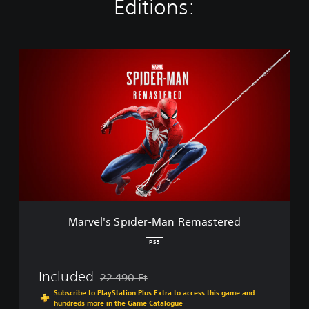
Editions:
M
a
r
v
e
l
'
s
S
p
i
d
e
Marvel's Spider-Man Remastered
r
-
PS5
M
a
Included
22.490 Ft
n
Discounted from original price of 22.490 Ft
R
Subscribe to PlayStation Plus Extra to access this game and
hundreds more in the Game Catalogue
e