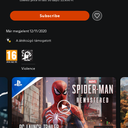
Lowest price in last 30 days: 22.490 Ft
Subscribe
Már megjelent 12/11/2020
A Játéksúgó támogatott
Violence