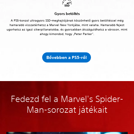
Gyors betöltés
A PS5-konzol ultragyors SSD-meghajtójának köszönhető gyors betöltéssel még
hamarabb visszatérhetsz a Marvel New Yorkjába, mint valaha. Hamarabb fejest
ugorhatsz az igazi sikerpillanatokba, és gyorsabban átszáguldhatsz a városon, mint
ahogy kimondod, hogy „Peter Parker”.
Bővebben a PS5-ről
Fedezd fel a Marvel's Spider-
Man-sorozat játékait