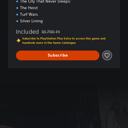
The City That Never Sleeps:
G
The Heist
a
Turf Wars
m
Silver Lining
e
o
Included
18.790 Ft
f
Discounted from original price of 18.790 Ft
t
Subscribe to PlayStation Plus Extra to access this game and
hundreds more in the Game Catalogue
h
e
Y
Subscribe
e
a
r
E
d
i
t
i
o
n