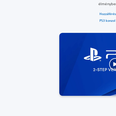
élményben
Hozzáférési
PS3 konzol 