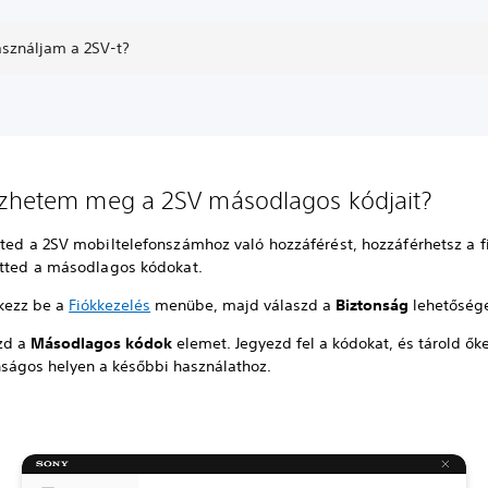
asználjam a 2SV-t?
zhetem meg a 2SV másodlagos kódjait?
íted a 2SV mobiltelefonszámhoz való hozzáférést, hozzáférhetsz a f
etted a másodlagos kódokat.
tkezz be a
Fiókkezelés
menübe, majd válaszd a
Biztonság
lehetősége
zd a
Másodlagos kódok
elemet. Jegyezd fel a kódokat, és tárold ők
nságos helyen a későbbi használathoz.