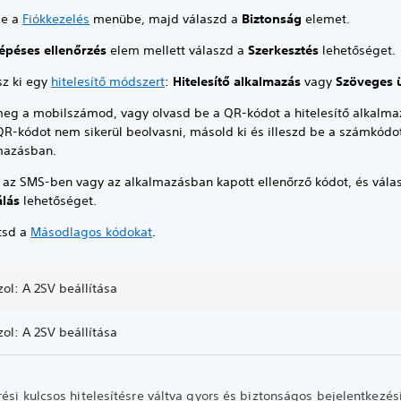
be a
Fiókkezelés
menübe, majd válaszd a
Biztonság
elemet.
lépéses ellenőrzés
elem mellett válaszd a
Szerkesztés
lehetőséget.
sz ki egy
hitelesítő módszert
:
Hitelesítő alkalmazás
vagy
Szöveges 
eg a mobilszámod, vagy olvasd be a QR-kódot a hitelesítő alkalma
QR-kódot nem sikerül beolvasni, másold ki és illeszd be a számkódo
mazásban.
e az SMS-ben vagy az alkalmazásban kapott ellenőrző kódot, és vála
álás
lehetőséget.
tsd a
Másodlagos kódokat
.
ol: A 2SV beállítása
ol: A 2SV beállítása
ési kulcsos hitelesítésre váltva gyors és biztonságos bejelentkezés