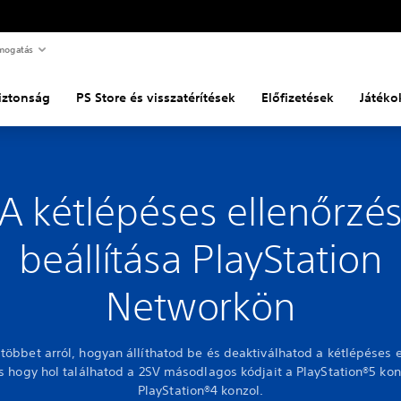
mogatás
biztonság
PS Store és visszatérítések
Előfizetések
Játéko
A kétlépéses ellenőrzé
beállítása PlayStation
Networkön
többet arról, hogyan állíthatod be és deaktiválhatod a kétlépéses e
és hogy hol találhatod a 2SV másodlagos kódjait a PlayStation®5 kon
PlayStation®4 konzol.