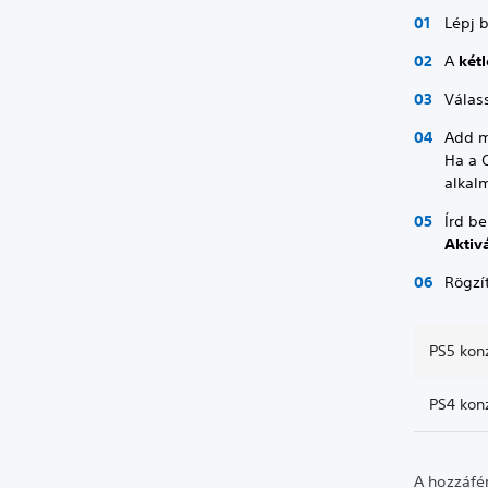
Lépj 
A
két
Válas
Add m
Ha a 
alkal
Írd b
Aktiv
Rögzí
PS5 konz
PS4 konz
A hozzáfér