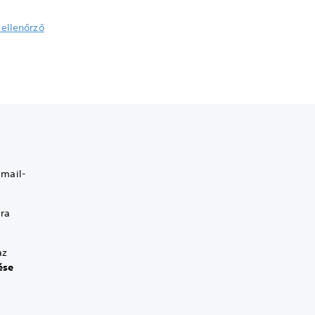
 ellenőrző
-mail-
mra
az
ése