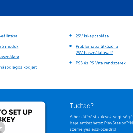
eállítása
2SV kikapcsolása
rző módok
Problémába ütközöl a
2SV használatával?
használata
PS3 és PS Vita rendszerek
másodlagos kódjait
Tudtad?
A hozzáférési kulcsok segítség
bejelentkezhetsz PlayStation™N
személyes eszközeidről.