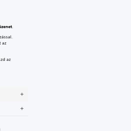
üzenet
.
zással.
t az
szd az
i