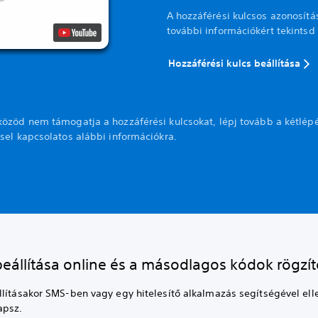
A hozzáférési kulcsos azonosítá
további információkért tekintsd
Hozzáférési kulcs beállítása
közöd nem támogatja a hozzáférési kulcsokat, lépj tovább a kétlép
sel kapcsolatos alábbi információkra.
beállítása online és a másodlagos kódok rögzí
llításakor SMS-ben vagy egy hitelesítő alkalmazás segítségével ell
apsz.