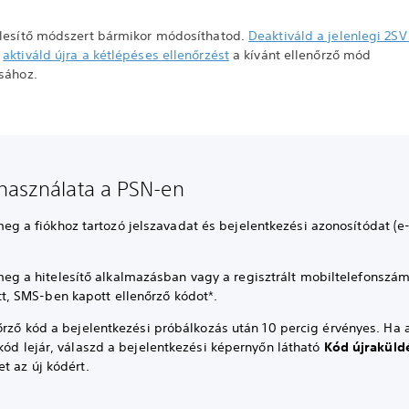
elesítő módszert bármikor módosíthatod.
Deaktiváld a jelenlegi 2SV
s
aktiváld újra a kétlépéses ellenőrzést
a kívánt ellenőrző mód
ásához.
használata a PSN-en
eg a fiókhoz tartozó jelszavadat és bejelentkezési azonosítódat (e
eg a hitelesítő alkalmazásban vagy a regisztrált mobiltelefonszá
tt, SMS-ben kapott ellenőrző kódot*.
őrző kód a bejelentkezési próbálkozás után 10 percig érvényes. Ha 
kód lejár, válaszd a bejelentkezési képernyőn látható
Kód újraküld
t az új kódért.