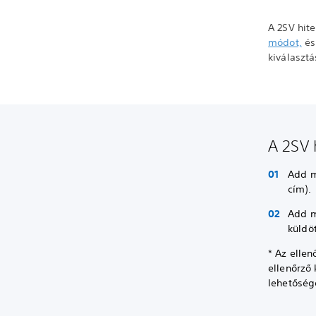
A 2SV hit
módot,
é
kiválaszt
A 2SV 
Add m
cím).
Add m
küldö
* Az ellen
ellenőrző 
lehetősége