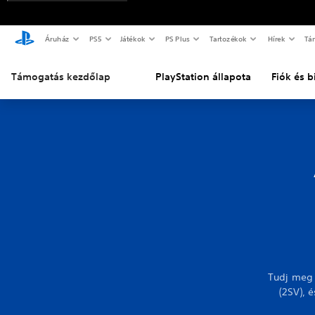
Áruház
PS5
Játékok
PS Plus
Tartozékok
Hírek
Tá
Támogatás kezdőlap
PlayStation állapota
Fiók és 
Tudj meg 
(2SV), 