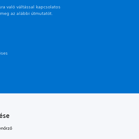
sra való váltással kapcsolatos
 meg az alábbi útmutatót.
éses
tése
enőrző