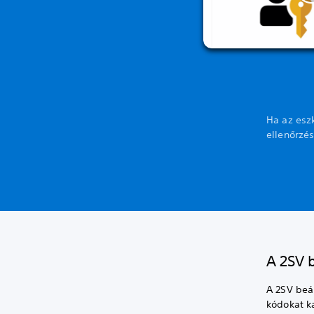
Ha az esz
ellenőrzés
A 2SV 
A 2SV beá
kódokat k