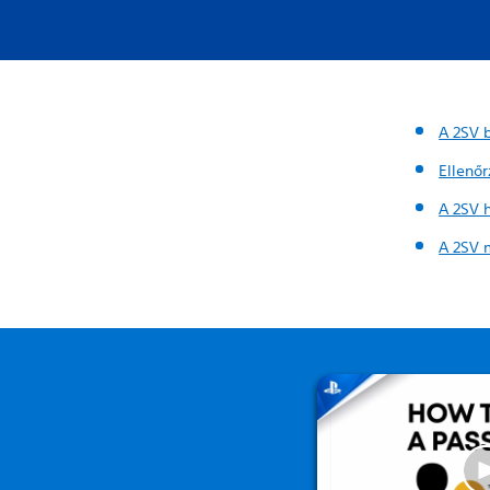
A 2SV b
Ellenő
A 2SV 
A 2SV 