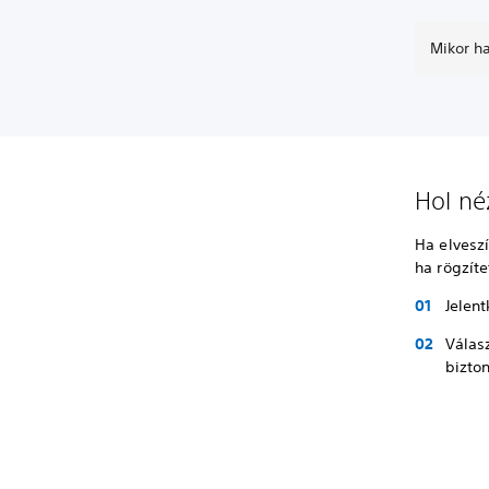
Mikor h
Hol né
Ha elvesz
ha rögzít
Jelen
Válas
bizto