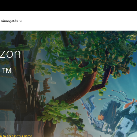
Támogatás
izon
s™
om original price of 14.990 Ft
ra to access this game