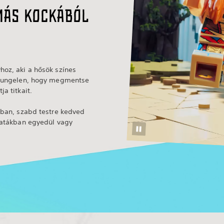
más kockából
hoz, aki a hősök színes
dzsungelen, hogy megmentse
a titkait.
dban, szabd testre kedved
csatákban egyedül vagy