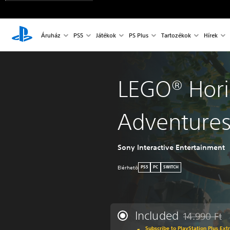
Áruház
PS5
Játékok
PS Plus
Tartozékok
Hírek
LEGO® Hor
Adventure
Sony Interactive Entertainment
Elérhetö
PS5
PC
SWITCH
Included
14.990 Ft
Discounted fr
Subscribe to PlayStation Plus Ext