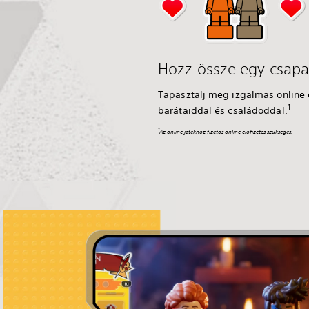
Hozz össze egy csapa
Tapasztalj meg izgalmas online é
1
barátaiddal és családoddal.
1
Az online játékhoz fizetős online előfizetés szükséges.