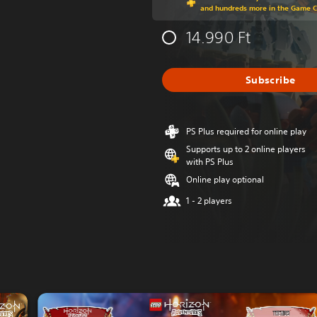
and hundreds more in the Game 
14.990 Ft
Subscribe
PS Plus required for online play
Supports up to 2 online players
with PS Plus
Online play optional
1 - 2 players