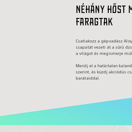
Néhány hőst 
faragtak
Csatlakozz a gépvadász Aloy
csapatát vezeti át a sűrű 
a világot és megismerje múltj
Merülj el a határtalan kalan
szerint, és küzdj akciódús 
barátaiddal.