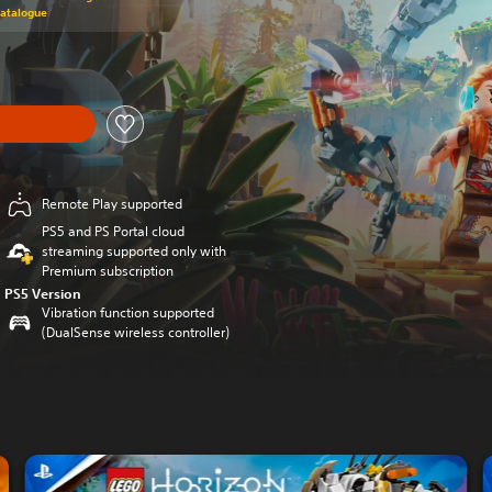
Catalogue
Remote Play supported
PS5 and PS Portal cloud
streaming supported only with
Premium subscription
PS5 Version
Vibration function supported
(DualSense wireless controller)