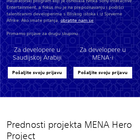
inkubatorski program koji je osnovala tvrtka Sony Interactive
Entertainment, a fokus mu je na prepoznavanju i podršci
talentiranim developerima s Bliskog istoka i iz Sjeverne
Afrike. Ako imate pitanja,
obratite nam se
.
Primamo prijave za drugu skupinu.
Za developere u
Za developere u
Saudijskoj Arabiji
MENA-i
Pošaljite svoju prijavu
Pošaljite svoju prijavu
Prednosti projekta MENA Hero
Project