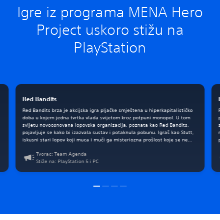
Igre iz programa MENA Hero
Project uskoro stižu na
PlayStation
Red Bandits
Red Bandits brza je akcijska igra pljačke smještena u hiperkapitalističko
doba u kojem jedna tvrtka vlada svijetom kroz potpuni monopol. U tom
svijetu novoosnovana lopovska organizacija, poznata kao Red Bandits,
pojavljuje se kako bi izazvala sustav i potaknula pobunu. Igraš kao Stutt,
iskusni stari lopov koji muca i muči ga misteriozna prošlost koje se ne
može u potpunosti sjetiti.
Tvorac: Team Agenda
Stiže na: PlayStation 5 i PC