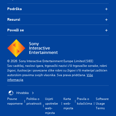
m
e
v
x
3
e
a
i
Podrška
t
D
.
s
t
i
A
i
y
s
Resursi
u
e
o
p
S
d
r
p
r
k
Poveži se
t
i
t
e
i
o
o
i
s
p
r
o
e
Y
p
e
n
n
o
a
a
s
t
u
d
b
a
e
c
.
l
r
d
© 2026 Sony Interactive Entertainment Europe Limited (SIEE)
a
e
e
i
Sav sadržaj, naslovi igara, trgovački nazivi i/ili trgovačke oznake, robni
n
p
n
P
žigovi, ilustracije i povezane slike robni su žigovi i/ili materijal zaštićen
s
L
r
a
autorskim pravima svojih vlasnika. Sva prava pridržana.
Više
u
e
a
o
l
informacija
t
z
r
v
a
t
z
g
i
r
h
l
e
d
g
Hrvatska
e
e
S
e
e
a
Pravne
Politika o
Uvjeti
Karta
Pravila o
Software
s
d
u
r
u
napomene
privatnosti
upotrebe
web-
kolačićima
Usage
.
f
b
Y
d
web-
mjesta
Terms
o
o
t
i
mjesta