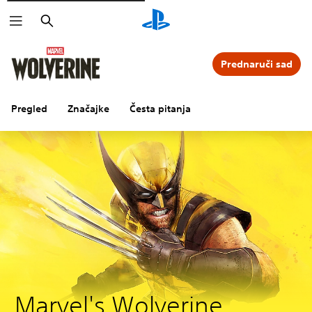
Pretraži
Prednaruči sad
Pregled
Značajke
Česta pitanja
Marvel's Wolverine