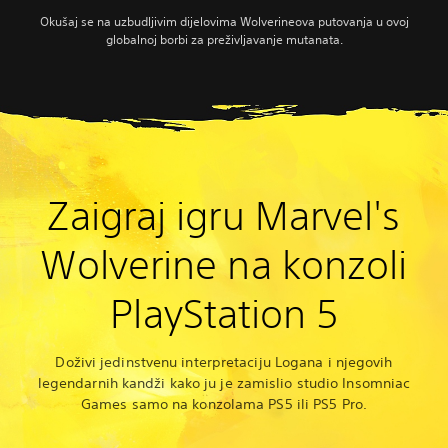
Okušaj se na uzbudljivim dijelovima Wolverineova putovanja u ovoj
globalnoj borbi za preživljavanje mutanata.
Zaigraj igru Marvel's
Wolverine na konzoli
PlayStation 5
Doživi jedinstvenu interpretaciju Logana i njegovih
legendarnih kandži kako ju je zamislio studio Insomniac
Games samo na konzolama PS5 ili PS5 Pro.