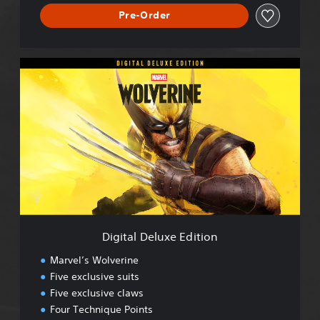
Pre-Order
D
i
g
i
t
a
l
D
e
l
u
x
e
Digital Deluxe Edition
E
d
Marvel’s Wolverine
i
Five exclusive suits
t
Five exclusive claws
i
o
Four Technique Points