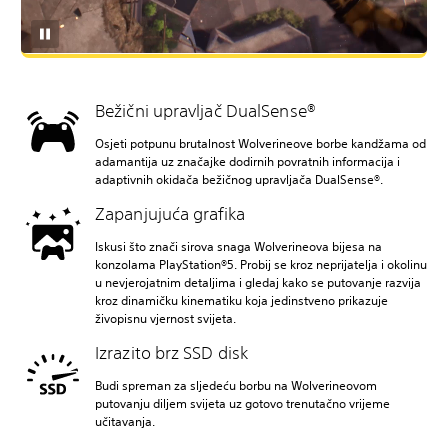
Bežični upravljač DualSense®
Osjeti potpunu brutalnost Wolverineove borbe kandžama od
adamantija uz značajke dodirnih povratnih informacija i
adaptivnih okidača bežičnog upravljača DualSense®.
Zapanjujuća grafika
Iskusi što znači sirova snaga Wolverineova bijesa na
konzolama PlayStation®5. Probij se kroz neprijatelja i okolinu
u nevjerojatnim detaljima i gledaj kako se putovanje razvija
kroz dinamičku kinematiku koja jedinstveno prikazuje
živopisnu vjernost svijeta.
Izrazito brz SSD disk
Budi spreman za sljedeću borbu na Wolverineovom
putovanju diljem svijeta uz gotovo trenutačno vrijeme
učitavanja.