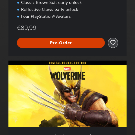
n
Classic Brown Suit early unlock
Reflective Claws early unlock
Four PlayStation® Avatars
€89,99
Pre-Order
D
i
g
i
t
a
l
D
e
l
u
x
e