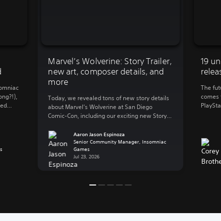
Marvel’s Wolverine: Story Trailer,
19 un
d
new art, composer details, and
relea
more
somniac
The fut
ong?!),
comes t
Today, we revealed tons of new story details
ted
PlaySta
about Marvel’s Wolverine at San Diego
 and
Legacy 
Comic-Con, including our exciting new Story
for 202
Trailer! But we know that not everyone can
 we
the perf
make it to SDCC in person, so let’s catch you
Aaron Jason Espinoza
always
closer 
up on everything that went down during our
Senior Community Manager, Insomniac
s
Games
[…]
panel. Insomniac Games’ Creative Director
Jul 23, 2026
Marcus Smith, Game Director […]