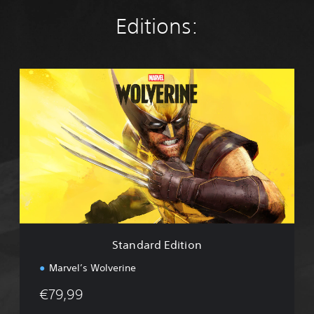
Editions:
S
t
a
n
d
a
r
d
E
d
i
t
i
Standard Edition
o
n
Marvel’s Wolverine
€79,99