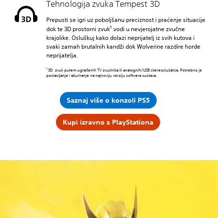
Tehnologija zvuka Tempest 3D
Prepusti se igri uz poboljšanu preciznost i praćenje situacije
1
dok te 3D prostorni zvuk
vodi u nevjerojatne zvučne
krajolike. Osluškuj kako dolazi neprijatelj iz svih kutova i
svaki zamah brutalnih kandži dok Wolverine razdire horde
neprijatelja.
1
3D zvuk putem ugrađenih TV zvučnika ili analognih/USB stereoslušalica. Potrebno je
postavljanje i ažuriranje na najnoviju verziju softvera sustava.
Saznaj više o konzoli PS5
Kupi izravno s PlayStationa