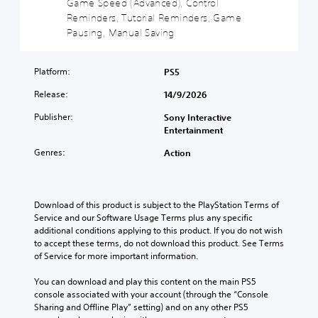
e
Game Speed (Advanced), Control
u
n
l
m
t
d
Reminders, Tutorial Reminders, Game
t
l
i
h
i
Pausing, Manual Saving
e
y
s
e
o
d
s
e
l
v
i
u
t
e
o
Platform:
PS5
n
b
h
v
l
a
t
e
e
u
Release:
14/9/2026
w
i
g
l
m
a
t
a
o
Publisher:
Sony Interactive
e
y
l
m
f
Entertainment
s
t
e
e
c
.
h
d
Genres:
c
Action
h
a
.
o
a
t
M
n
l
m
t
o
l
C
a
r
Download of this product is subject to the PlayStation Terms of 
e
n
l
k
o
Service and our Software Usage Terms plus any specific 
n
o
e
e
l
additional conditions applying to this product. If you do not wish 
g
A
s
a
s
to accept these terms, do not download this product. See Terms 
e
u
i
r
.
of Service for more important information.
o
d
t
S
r
i
e
You can download and play this content on the main PS5 
a
u
A
a
o
console associated with your account (through the “Console 
c
b
d
s
Sharing and Offline Play” setting) and on any other PS5 
t
Y
t
i
j