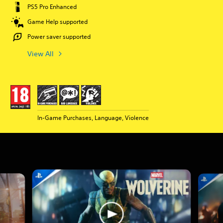
PS5 Pro Enhanced
Game Help supported
Power saver supported
View All
In-Game Purchases, Language, Violence