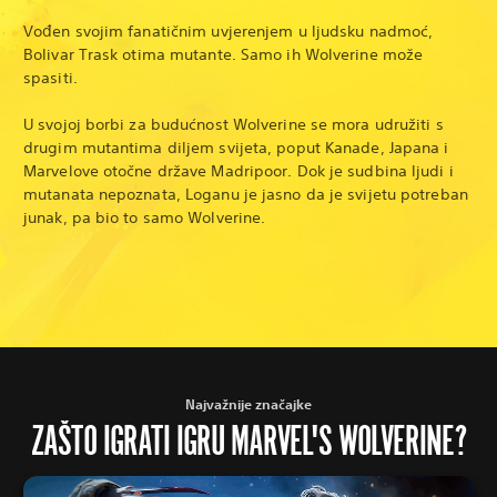
Vođen svojim fanatičnim uvjerenjem u ljudsku nadmoć,
Bolivar Trask otima mutante. Samo ih Wolverine može
spasiti.
U svojoj borbi za budućnost Wolverine se mora udružiti s
drugim mutantima diljem svijeta, poput Kanade, Japana i
Marvelove otočne države Madripoor. Dok je sudbina ljudi i
mutanata nepoznata, Loganu je jasno da je svijetu potreban
junak, pa bio to samo Wolverine.
Najvažnije značajke
ZAŠTO IGRATI IGRU MARVEL'S WOLVERINE?