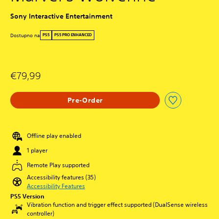
Sony Interactive Entertainment
Dostupno na
PS5
PS5 PRO ENHANCED
€79,99
Pre-Order
Offline play enabled
1 player
Remote Play supported
Accessibility features (35)
Accessibility Features
PS5 Version
Vibration function and trigger effect supported (DualSense wireless
controller)