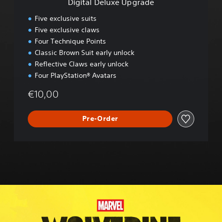
Digital Deluxe Upgrade
U
p
Five exclusive suits
g
Five exclusive claws
r
Four Technique Points
a
d
Classic Brown Suit early unlock
e
Reflective Claws early unlock
Four PlayStation® Avatars
€10,00
Pre-Order