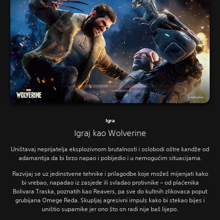
Igra
Igraj kao Wolverine
Uništavaj neprijatelja eksplozivnom brutalnosti i oslobodi oštre kandže od
adamantija da bi brzo napao i pobijedio i u nemogućim situacijama.
Razvijaj se uz jedinstvene tehnike i prilagodbe koje možeš mijenjati kako
bi vrebao, napadao iz zasjede ili svladao protivnike – od plaćenika
Bolivara Traska, poznatih kao Reavers, pa sve do kultnih zlikovaca poput
grubijana Omege Reda. Skupljaj agresivni impuls kako bi stekao bijes i
uništio suparnike jer ono što on radi nije baš lijepo.