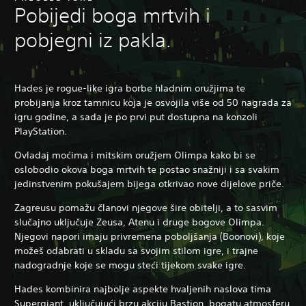
Pobijedi boga mrtvih i
pobjegni iz pakla.
Hades je rogue-like igra borbe hladnim oružjima te
probijanja kroz tamnicu koja je osvojila više od 50 nagrada za
igru godine, a sada je po prvi put dostupna na konzoli
PlayStation.
Ovladaj moćima i mitskim oružjem Olimpa kako bi se
oslobodio okova boga mrtvih te postao snažniji i sa svakim
jedinstvenim pokušajem bijega otkrivao nove dijelove priče.
Zagreusu pomažu članovi njegove šire obitelji, a to sasvim
slučajno uključuje Zeusa, Atenu i druge bogove Olimpa.
Njegovi napori imaju privremena poboljšanja (Boonovi), koje
možeš odabrati u skladu sa svojim stilom igre, i trajne
nadogradnje koje se mogu steći tijekom svake igre.
Hades kombinira najbolje aspekte hvaljenih naslova tima
Supergiant, uključujući brzu akciju Bastion, bogatu atmosferu