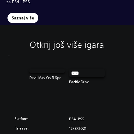
za PS4 i PS5.
Saznaj više
Otkrij još više igara
Devil May Cry 5 Special Edition
Pacific Drive
Platform:
PS4, PS5
Release:
12/8/2021