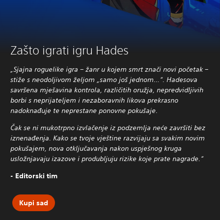
Zašto igrati igru Hades
„Sjajna roguelike igra – žanr u kojem smrt znači novi početak –
stiže s neodoljivom željom „samo još jednom…“. Hadesova
savršena mješavina kontrola, različitih oružja, nepredvidljivih
borbi s neprijateljem i nezaboravnih likova prekrasno
nadoknađuje te neprestane ponovne pokušaje.
Čak se ni mukotrpno izvlačenje iz podzemlja neće završiti bez
iznenađenja. Kako se tvoje vještine razvijaju sa svakim novim
pokušajem, nova otključavanja nakon uspješnog kruga
usložnjavaju izazove i produbljuju rizike koje prate nagrade.“
- Editorski tim
Kupi sad