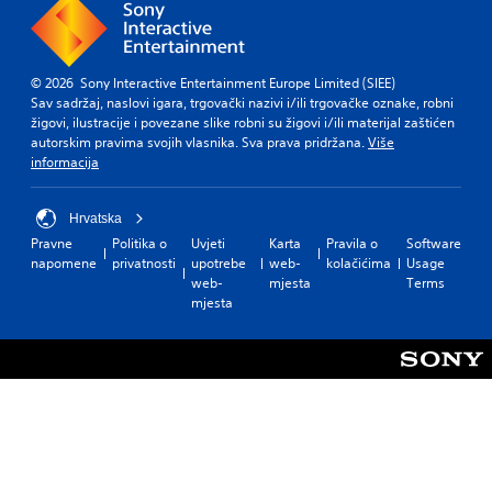
© 2026 Sony Interactive Entertainment Europe Limited (SIEE)
Sav sadržaj, naslovi igara, trgovački nazivi i/ili trgovačke oznake, robni
žigovi, ilustracije i povezane slike robni su žigovi i/ili materijal zaštićen
autorskim pravima svojih vlasnika. Sva prava pridržana.
Više
informacija
Hrvatska
Pravne
Politika o
Uvjeti
Karta
Pravila o
Software
napomene
privatnosti
upotrebe
web-
kolačićima
Usage
web-
mjesta
Terms
mjesta