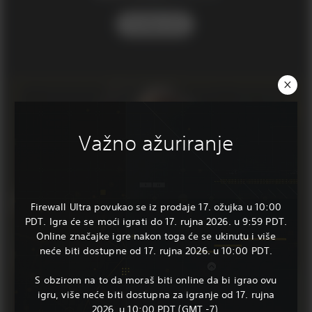
Pročitaj više
Važno ažuriranje
Firewall Ultra povukao se iz prodaje 17. ožujka u 10:00
PDT. Igra će se moći igrati do 17. rujna 2026. u 9:59 PDT.
Online značajke igre nakon toga će se ukinutu i više
neće biti dostupne od 17. rujna 2026. u 10:00 PDT.
S obzirom na to da moraš biti online da bi igrao ovu
igru, više neće biti dostupna za igranje od 17. rujna
2026. u 10:00 PDT (GMT -7).