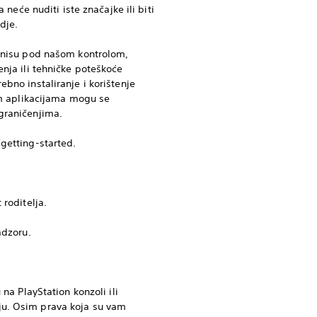
neće nuditi iste značajke ili biti
dje.
e nisu pod našom kontrolom,
enja ili tehničke poteškoće
bno instaliranje i korištenje
tim aplikacijama mogu se
graničenjima.
getting-started.
 roditelja.
adzoru.
na PlayStation konzoli ili
ju. Osim prava koja su vam