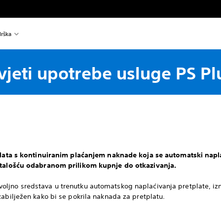
rška
vjeti upotrebe usluge PS Pl
plata s kontinuiranim plaćanjem naknade koja se automatski napla
estalošću odabranom prilikom kupnje do otkazivanja.
ljno sredstava u trenutku automatskog naplaćivanja pretplate, izn
zabilježen kako bi se pokrila naknada za pretplatu.