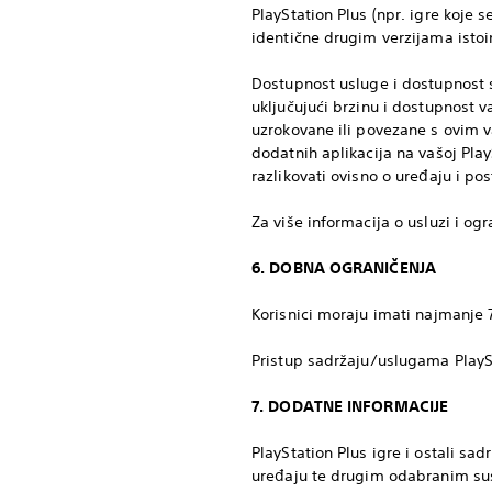
PlayStation Plus (npr. igre koje s
identične drugim verzijama istoim
Dostupnost usluge i dostupnost s
uključujući brzinu i dostupnost 
uzrokovane ili povezane s ovim v
dodatnih aplikacija na vašoj Pla
razlikovati ovisno o uređaju i p
Za više informacija o usluzi i o
6. DOBNA OGRANIČENJA
Korisnici moraju imati najmanje 7
Pristup sadržaju/uslugama PlaySt
7. DODATNE INFORMACIJE
PlayStation Plus igre i ostali sa
uređaju te drugim odabranim sus