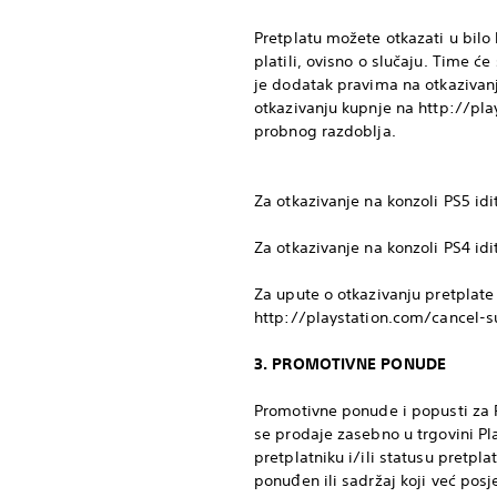
Pretplatu možete otkazati u bilo 
platili, ovisno o slučaju. Time ć
je dodatak pravima na otkazivan
otkazivanju kupnje na http://play
probnog razdoblja.
Za otkazivanje na konzoli PS5 idite
Za otkazivanje na konzoli PS4 idi
Za upute o otkazivanju pretplate 
http://playstation.com/cancel-s
3. PROMOTIVNE PONUDE
Promotivne ponude i popusti za P
se prodaje zasebno u trgovini Pl
pretplatniku i/ili statusu pretp
ponuđen ili sadržaj koji već posj