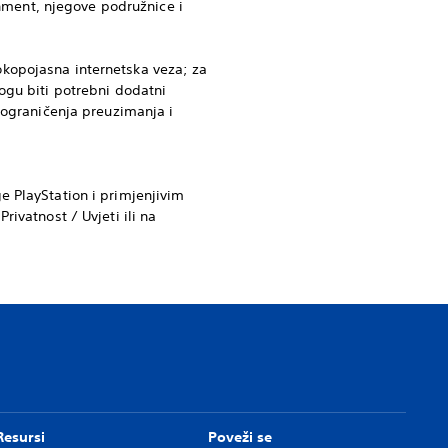
inment, njegove podružnice i
kopojasna internetska veza; za
ogu biti potrebni dodatni
 ograničenja preuzimanja i
e PlayStation i primjenjivim
ivatnost / Uvjeti ili na
Resursi
Poveži se