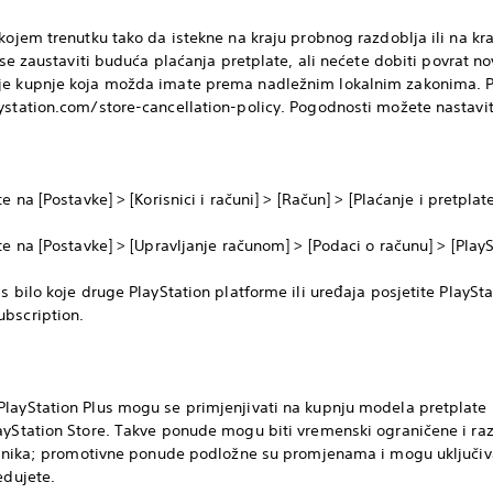
kojem trenutku tako da istekne na kraju probnog razdoblja ili na kra
e se zaustaviti buduća plaćanja pretplate, ali nećete dobiti povrat n
je kupnje koja možda imate prema nadležnim lokalnim zakonima. P
station.com/store-cancellation-policy. Pogodnosti možete nastaviti k
 na [Postavke] > [Korisnici i računi] > [Račun] > [Plaćanje i pretplate
te na [Postavke] > [Upravljanje računom] > [Podaci o računu] > [PlayS
s bilo koje druge PlayStation platforme ili uređaja posjetite PlaySt
ubscription.
layStation Plus mogu se primjenjivati na kupnju modela pretplate i
ayStation Store. Takve ponude mogu biti vremenski ograničene i razl
latnika; promotivne ponude podložne su promjenama i mogu uključiva
edujete.