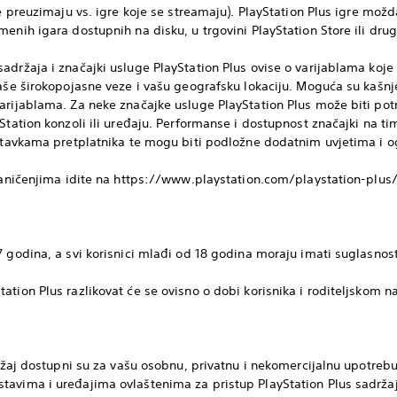
e preuzimaju vs. igre koje se streamaju). PlayStation Plus igre možda 
enih igara dostupnih na disku, u trgovini PlayStation Store ili drug
adržaja i značajki usluge PlayStation Plus ovise o varijablama koj
vaše širokopojasne veze i vašu geografsku lokaciju. Moguća su kašnj
arijablama. Za neke značajke usluge PlayStation Plus može biti potre
yStation konzoli ili uređaju. Performanse i dostupnost značajki na 
ostavkama pretplatnika te mogu biti podložne dodatnim uvjetima i o
graničenjima idite na https://www.playstation.com/playstation-plus/
 godina, a svi korisnici mlađi od 18 godina moraju imati suglasnost
ation Plus razlikovat će se ovisno o dobi korisnika i roditeljskom n
držaj dostupni su za vašu osobnu, privatnu i nekomercijalnu upotrebu 
tavima i uređajima ovlaštenima za pristup PlayStation Plus sadrža