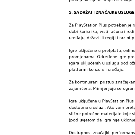
5. SADRŽAJ I ZNAČAJKE USLUG
Za PlayStation Plus potreban je r
dobi korisnika, vrsti računa i ro
uređaju, državi ili regiji i razini 
Igre uključene u pretplatu, onlin
promjenama. Određene igre preds
igara uključenih u uslugu podložn
platformi konzole i uređaju.
Za kontinuirani pristup značajka
zajamčena. Primjenjuju se ograni
Igre uključene u PlayStation Plu
dostupna u usluzi. Ako vam pretpla
slične potrošne materijale koje s
(pod uvjetom da igra nije uklonjena
Dostupnost značajki, performanse