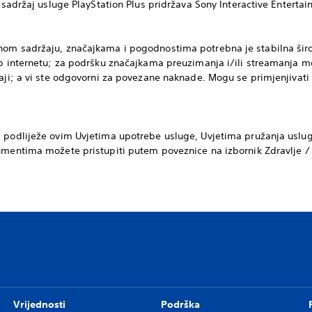
a sadržaj usluge PlayStation Plus pridržava Sony Interactive Enterta
nom sadržaju, značajkama i pogodnostima potrebna je stabilna širo
up internetu; za podršku značajkama preuzimanja i/ili streamanja m
đaji; a vi ste odgovorni za povezane naknade. Mogu se primjenjivati
 podliježe ovim Uvjetima upotrebe usluge, Uvjetima pružanja uslug
umentima možete pristupiti putem poveznice na izbornik Zdravlje / Pr
Vrijednosti
Podrška