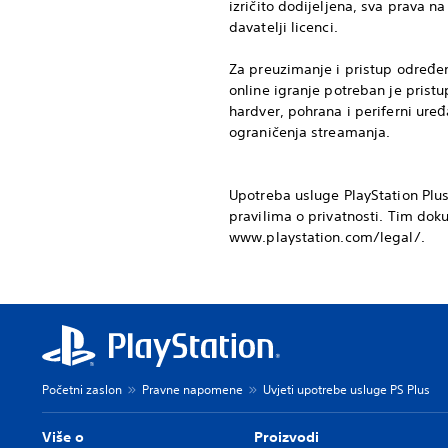
izričito dodijeljena, sva prava n
davatelji licenci.
Za preuzimanje i pristup određe
online igranje potreban je prist
hardver, pohrana i periferni ure
ograničenja streamanja.
Upotreba usluge PlayStation Plus
pravilima o privatnosti. Tim dok
www.playstation.com/legal/.
Početni zaslon
Pravne napomene
Uvjeti upotrebe usluge PS Plus
Više o
Proizvodi