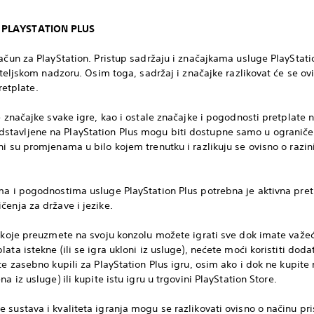
E PLAYSTATION PLUS
ačun za PlayStation. Pristup sadržaju i značajkama usluge PlayStatio
diteljskom nadzoru. Osim toga, sadržaj i značajke razlikovat će se ov
pretplate.
e značajke svake igre, kao i ostale značajke i pogodnosti pretplate 
tavljene na PlayStation Plus mogu biti dostupne samo u ograničen
i su promjenama u bilo kojem trenutku i razlikuju se ovisno o razini 
ma i pogodnostima usluge PlayStation Plus potrebna je aktivna pret
čenja za države i jezike.
s koje preuzmete na svoju konzolu možete igrati sve dok imate važeću
ta istekne (ili se igra ukloni iz usluge), nećete moći koristiti dodat
te zasebno kupili za PlayStation Plus igru, osim ako i dok ne kupite
 iz usluge) ili kupite istu igru ​​u trgovini PlayStation Store.
 sustava i kvaliteta igranja mogu se razlikovati ovisno o načinu pr