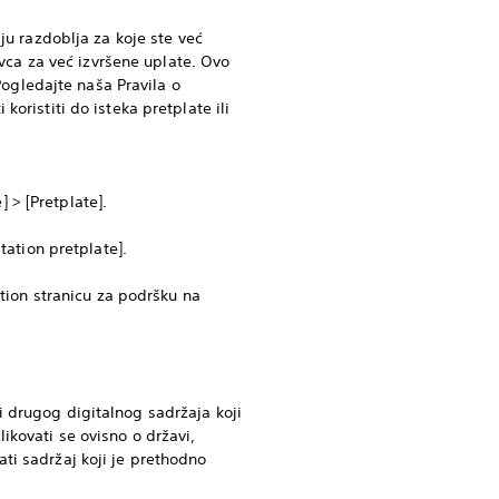
ju razdoblja za koje ste već
ovca za već izvršene uplate. Ovo
ogledajte naša Pravila o
oristiti do isteka pretplate ili
] > [Pretplate].
tation pretplate].
ation stranicu za podršku na
 drugog digitalnog sadržaja koji
ikovati se ovisno o državi,
ti sadržaj koji je prethodno