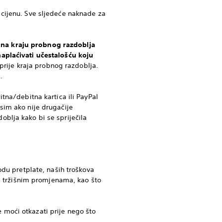
cijenu. Sve sljedeće naknade za
 na kraju probnog razdoblja
naplaćivati učestalošću koju
 prije kraja probnog razdoblja.
.
tna/debitna kartica ili PayPal
sim ako nije drugačije
blja kako bi se spriječila
odu pretplate, naših troškova
be tržišnim promjenama, kao što
moći otkazati prije nego što