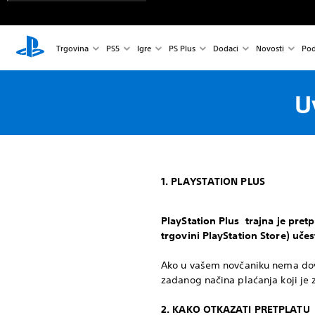
Trgovina
PS5
Igre
PS Plus
Dodaci
Novosti
Pod
U
1. PLAYSTATION PLUS
PlayStation Plus trajna je pret
trgovini PlayStation Store) uč
Ako u vašem novčaniku nema dovo
zadanog načina plaćanja koji je 
2. KAKO OTKAZATI PRETPLATU