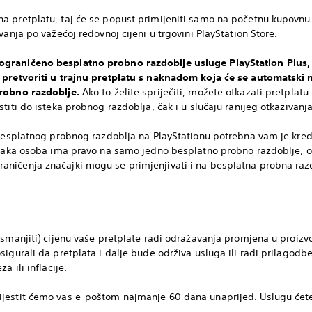
a pretplatu, taj će se popust primijeniti samo na početnu kupovnu 
vanja po važećoj redovnoj cijeni u trgovini PlayStation Store.
graničeno besplatno probno razdoblje usluge PlayStation Plus,
 pretvoriti u trajnu pretplatu s naknadom koja će se automatski 
probno razdoblje.
Ako to želite spriječiti, možete otkazati pretplatu
titi do isteka probnog razdoblja, čak i u slučaju ranijeg otkazivanja
 besplatnog probnog razdoblja na PlayStationu potrebna vam je kredi
Svaka osoba ima pravo na samo jedno besplatno probno razdoblje, o
ničenja značajki mogu se primjenjivati i na besplatna probna razdo
 smanjiti) cijenu vaše pretplate radi odražavanja promjena u proizv
sigurali da pretplata i dalje bude održiva usluga ili radi prilagod
a ili inflacije.
jestit ćemo vas e-poštom najmanje 60 dana unaprijed. Uslugu ćete 