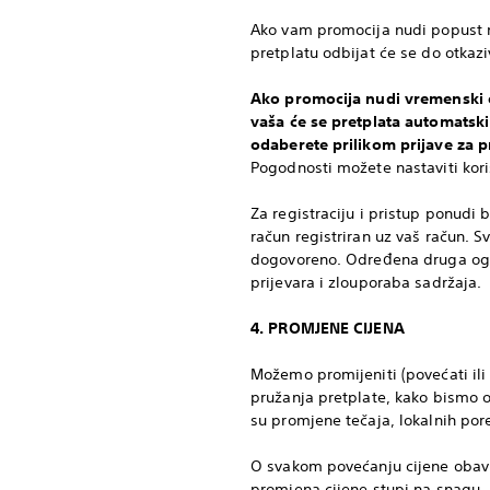
Ako vam promocija nudi popust n
pretplatu odbijat će se do otkazi
Ako promocija nudi vremenski o
vaša će se pretplata automatski
odaberete prilikom prijave za 
Pogodnosti možete nastaviti koris
Za registraciju i pristup ponudi
račun registriran uz vaš račun. 
dogovoreno. Određena druga ogra
prijevara i zlouporaba sadržaja.
4. PROMJENE CIJENA
Možemo promijeniti (povećati ili
pružanja pretplate, kako bismo o
su promjene tečaja, lokalnih porez
O svakom povećanju cijene obavi
promjena cijene stupi na snagu.