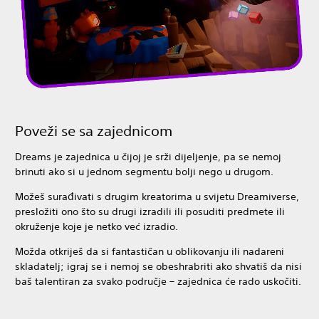
Poveži se sa zajednicom
Dreams je zajednica u čijoj je srži dijeljenje, pa se nemoj
brinuti ako si u jednom segmentu bolji nego u drugom.
Možeš surađivati s drugim kreatorima u svijetu Dreamiverse,
presložiti ono što su drugi izradili ili posuditi predmete ili
okruženje koje je netko već izradio.
Možda otkriješ da si fantastičan u oblikovanju ili nadareni
skladatelj; igraj se i nemoj se obeshrabriti ako shvatiš da nisi
baš talentiran za svako područje – zajednica će rado uskočiti.