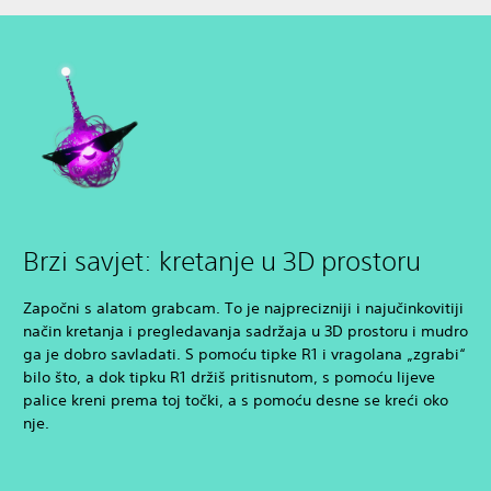
Brzi savjet: kretanje u 3D prostoru
Započni s alatom grabcam. To je najprecizniji i najučinkovitiji
način kretanja i pregledavanja sadržaja u 3D prostoru i mudro
ga je dobro savladati. S pomoću tipke R1 i vragolana „zgrabi“
bilo što, a dok tipku R1 držiš pritisnutom, s pomoću lijeve
palice kreni prema toj točki, a s pomoću desne se kreći oko
nje.