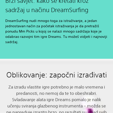
Brzi savjet: kako se kretati kroz
sadržaj u načinu DreamSurfing
DreamSurfing nudi mnogo toga za istraživanje, a jedan
jednostavan način za početak istraživanja je da pretražiš
ponudu Mm Picks u kojoj se nalazi mnogo sadržaja koje je
odabrao razvojni tim igre Dreams. Tu možeš vidjeti i najnoviji
sadržaj.
Oblikovanje: započni izrađivati
Za izradu vlastite igre potrebno je malo vremena i
predanosti, no nemoj da te to obeshrabri.
Svladavanje alata igre Dreams pomalo je nalik
učenju sviranja glazbenog instrumenta – možda se
ne napreduje izrazito brzo, no rezultati su iznad svih