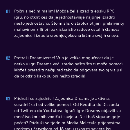
Počni s nečim malim! Možda želiš izraditi epsku RPG
igru, no otkrit ćeš da je jednostavnije najprije izraditi
nešto jednostavno. Što misliš o stablu? Stijeni prekrivenoj
mahovinom? Ili bi ipak iskoristio radove ostalih članova
zajednice i izradio srednjovjekovnu krčmu svojih snova.
Pretraži Dreamiverse! Vrlo je velika mogućnost da je
netko u igri Dreams već izradio nešto što ti može pomoći.
Možeš preraditi nečiji rad tako da odgovara tvojoj viziji ili
da bi otkrio kako su oni nešto izradili!
Pridruži se zajednici! Zajednica Dreams je aktivna,
suradnička i od velike pomoći. Od Reddita do Discorda i
od Twittera do YouTubea, igrači igre Dreams objavili su
mnoštvo korisnih vodiča i savjeta. Nisi baš siguran gdje
početi? Pridruži se tjednim Media Molecule prijenosima
utorkom i četvrtkom od 18 sati i iskoristi savjete koji