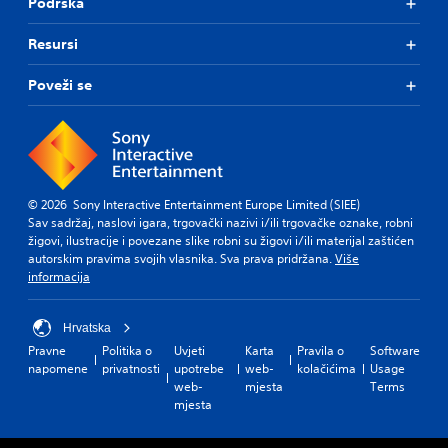
Podrška
Resursi
Poveži se
© 2026 Sony Interactive Entertainment Europe Limited (SIEE)
Sav sadržaj, naslovi igara, trgovački nazivi i/ili trgovačke oznake, robni
žigovi, ilustracije i povezane slike robni su žigovi i/ili materijal zaštićen
autorskim pravima svojih vlasnika. Sva prava pridržana.
Više
informacija
Hrvatska
Pravne
Politika o
Uvjeti
Karta
Pravila o
Software
napomene
privatnosti
upotrebe
web-
kolačićima
Usage
web-
mjesta
Terms
mjesta