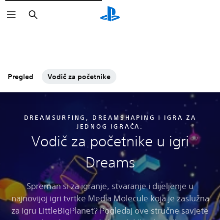
Pretraži
Pregled
Vodič za početnike
DREAMSURFING, DREAMSHAPING I IGRA ZA
JEDNOG IGRAČA:
Vodič za početnike u igri
Dreams
Spreman si za igranje, stvaranje i dijeljenje u
najnovijoj igri tvrtke Media Molecule koja je zaslužna
za igru LittleBigPlanet? Pogledaj ove stručne savjete