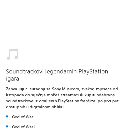
Soundtrackovi legendarnih PlayStation
igara
Zahvaljujući suradnji sa Sony Musicom, svakog mjeseca od
listopada do siječnja možeš streamati ili kupiti odabrane
soundtrackove iz omiljenih PlayStation franšiza, po prvi put
dostupnih u digitalnom obliku.
God of War
God of War II