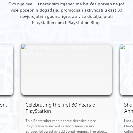
Ovo nije sve - u narednim mjesecima bit ćeš pozvan na još
više posebnih događaja, promocija i aktivnosti u čast 30
nevjerojatnih godina igre. Za više detalja, prati
PlayStation.com i PlayStation Blog.
ion:
Celebrating the first 30 Years of
Sha
PlayStation
Ann
d
This September marks three decades since
Last 
PlayStation launched in North America and
PlayS
Europe, followed by additional regions. The global
colle