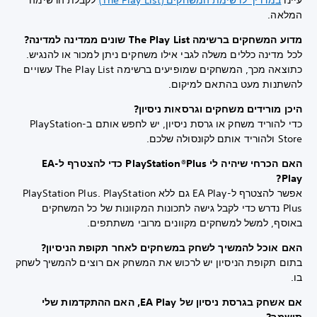
עיינו
במדריך לרשימת המשחקים (The Play List)
לקבלת הרשימה
המלאה.
מדוע המשחקים ברשימה The Play List שונים ממדינה למדינה?
לכל מדינה כללים משלה לגבי אילו משחקים ניתן למכור או להנגיש.
כתוצאה מכך, המשחקים שמופיעים ברשימה The Play List עשויים
להשתנות מעט בהתאם למיקום.
היכן מורידים משחקים וגרסאות ניסיון?
כדי להוריד משחק או גרסת ניסיון, יש לחפש אותם ב-PlayStation
Store ולהוריד אותם לקונסולה שלכם.
האם הכרחי שיהיה לי PlayStation®Plus כדי להצטרף ל-EA
Play?
אפשר להצטרף ל-EA Play גם ללא PlayStation Plus. PlayStation
Plus נדרש כדי לקבל גישה לתכונות המקוונות של כל המשחקים
באוסף, למשל למשחקים מקוונים מרובי משתתפים.
האם אוכל להמשיך לשחק במשחקים לאחר תקופת הניסיון?
בתום תקופת הניסיון יש לרכוש את המשחק אם רוצים להמשיך לשחק
בו.
אם אשחק בגרסת ניסיון של EA Play, האם ההתקדמות שלי