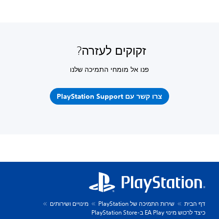
זקוקים לעזרה?
פנו אל מומחי התמיכה שלנו
צרו קשר עם PlayStation Support
דף הבית
שירות התמיכה של PlayStation
מינויים ושירותים
כיצד לרכוש מינוי EA Play ב-PlayStation Store‏