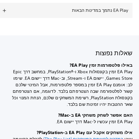
EA Play נתמך במדינות הבאות
שאלות נפוצות
באילו פלטפורמות זמין EA Play?
EA Play זמין בקונסולות Xbox‏ ו-PlayStation®‎‏, במחשב דרך Epic
Games Store, יישום EA‏ ו-Stream, וב-Mac דרך יישום EA. שימו
לב: אומנם EA Play זמין במספר פלטפורמות, אבל המינוי שלכם
קשור לפלטפורמה שבה הצטרפתם בלבד. לדוגמה, אם הצטרפתם
בקונסולת PlayStation, רשימת המשחקים שלכם, הנחת המנוי וכל
שאר ההטבות יהיו זמינות שם בלבד.
האם אפשר לשחק משחקי EA ב-Mac?
EA Play זמין עכשיו ל-Mac דרך יישום EA.
אילו משחקים אקבל עם EA Play ב-PlayStation?