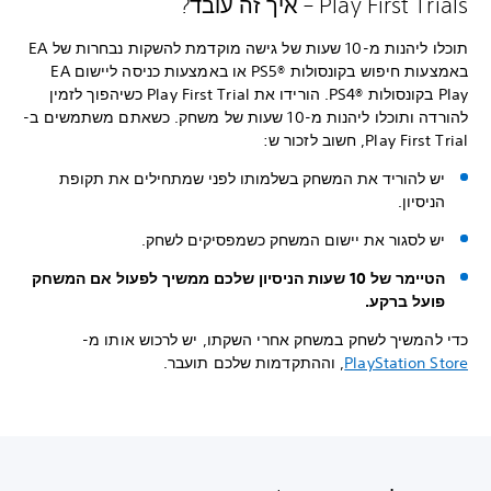
Play First Trials – איך זה עובד?
תוכלו ליהנות מ-10 שעות של גישה מוקדמת להשקות נבחרות של EA
באמצעות חיפוש בקונסולות PS5®‎‏ או באמצעות כניסה ליישום EA
Play בקונסולות PS4®‎.‏ הורידו את Play First Trial כשיהפוך לזמין
להורדה ותוכלו ליהנות מ-10 שעות של משחק. כשאתם משתמשים ב-
Play First Trial, חשוב לזכור ש:
יש להוריד את המשחק בשלמותו לפני שמתחילים את תקופת
הניסיון.
יש לסגור את יישום המשחק כשמפסיקים לשחק.
הטיימר של 10 שעות הניסיון שלכם ממשיך לפעול אם המשחק
פועל ברקע.
כדי להמשיך לשחק במשחק אחרי השקתו, יש לרכוש אותו מ-
PlayStation Store
, וההתקדמות שלכם תועבר.