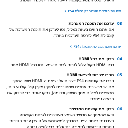
ודאו כי פלט השמע בקונסולת PS4 מוגדר למכשיר HDMI.
שנו את הגדרות השמע בקונסולת PS4
עדכנו את תוכנת המערכת
אם אתם חווים בעיות בצליל, נסו לעדכן את תוכנת המערכת של
קונסולת PS4 לגרסה העדכנית ביותר.
עדכנו תוכנת מערכת קונסולת PS4
בדקו את כבל HDMI
כבל HDMI תקול עלול לגרום לבעיות שמע. נסו כבל HDMI אחר.
חברו ישירות ליציאת HDMI
חברו את קונסולת PS4 ישירות אל יציאת ה-HDMI שעל המסך.
אם יש מכשירים אחרים שמחוברים למסך (מקרן קול, קולנוע ביתי,
מכשירים לצילום מסך משחק וכדומה), נתקו אותם כדי לבדוק אם
הבעיה נפתרת.
בדקו את קושחת המכשיר
ודאו שהמסך או מכשיר השמע מעודכנים לגרסת הקושחה
העדכנית ביותר. עיינו במדריך למשתמש של היצרן עבור הגדרות
נוספות הדרושות לתמיכה בסיגנלים ברזולוציה גבוהה.