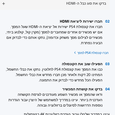
בדקו את סוג כבל ה-HDMI
חברו ישירות ליציאת HDMI
חברו את קונסולת PS4 ישירות אל יציאת ה-HDMI שעל המסך.
אם יש מכשירים אחרים שמחוברים למסך (מקרן קול, קולנוע ביתי,
מכשירים לצילום מסך משחק וכדומה), נתקו אותם כדי לבדוק אם
הבעיה נפתרת.
חברו קונסולת PS4 למסך
הפעילו שוב את הקונסולה
כבו את המסך ואת קונסולת PS4 לחלוטין. נתקו את כבלי החשמל,
המתינו 20 דקות ולאחר מכן חברו מחדש את כבלי החשמל.
הפעילו הכל מחדש כדי לבדוק את התמונה.
בדקו את קושחת המכשיר
ודאו שהמסך או מכשיר השמע מעודכנים לגרסת הקושחה
העדכנית ביותר. עיינו במדריך למשתמש של היצרן עבור הגדרות
נוספות הדרושות לסיגנלים ברזולוציה גבוהה.
עיינו במדריך שלהלן עבור הגדרת רזולוציית 4K בקונסולות