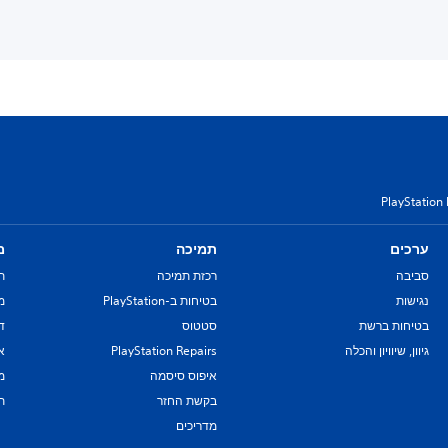
PlayStation
ערכים
תמיכה
מ
סביבה
רכזת תמיכה
ת
נגישות
בטיחות ב-PlayStation
מד
בטיחות ברשת
סטטוס
די
גיוון, שיוויון והכלה
PlayStation Repairs
א
איפוס סיסמה
מ
בקשת החזר
ת
מדריכים