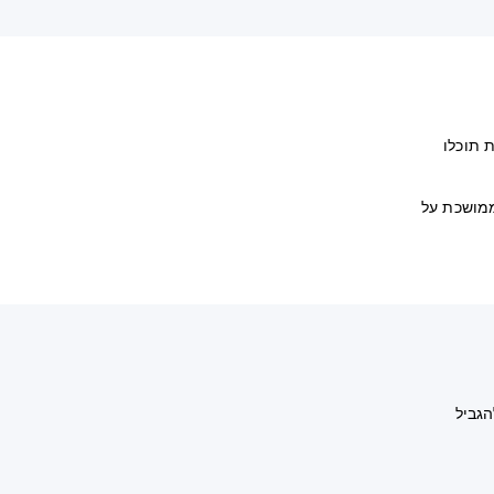
מסך הבית. כעת תוכלו
ממושכת על
PlaySta שלכהם כדי להגביל