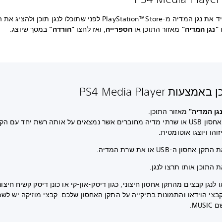
עליכם להוריד את נגן המדיה מ-PlayStation™Store‏ לפני שתוכלו לנגן תוכן ו
"נגן המדיה"
מאזור התוכן או
הספרייה
, ואז לחצו
"הורדה"
במסך שיוצג.
מצעות PS4 Media Player
גן המדיה"
מאזור התוכן.
התקני אחסון USB או שרתי מדיה מחוברים אשר נמצאים על אותה רשת יחד עם ה
והו ויוצגו אוטומטית.
 אחסון ה-USB‏ או את שרת המדיה.
 התוכן אותו תרצו לנגן.
 לנגן קבצים מהתקן אחסון חיצוני, כגון דיסק-און-קי או כונן דיסק קשיח חיצוני
צי הוידאו והתמונות בתיקייה על התקן האחסון שלכם. קבצי מוזיקה יש לשמ
MUS.