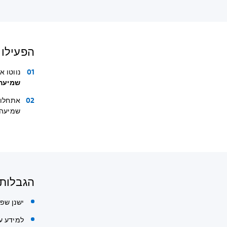
הפעילו כ
נווטו א
שמיעה
אתחלו א
שמיעה.
הגבלות ב-ia Player
ישנן שפו
למידע ע