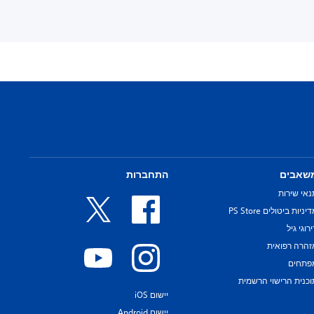
שאבים
התחברות
נאי שירות
יניות ביטולים PS Store
רוגי גיל
זהרה רפואית
פתחים
וכנית הרישוי הרשמית
יישום iOS
יישום Android