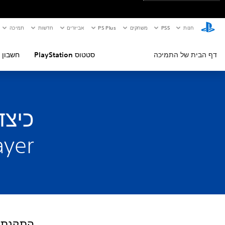
חנות
PS5‏
משחקים
PS Plus
אביזרים
חדשות
תמיכה
דף הבית של התמיכה
סטטוס PlayStation
חשבון 
ayer
התקנת S4 Media Player