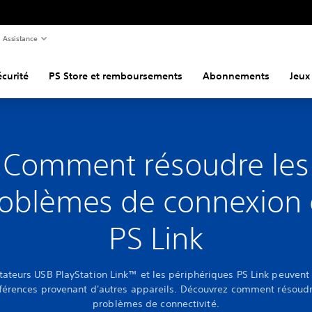
Assistance
curité
PS Store et remboursements
Abonnements
Jeux
Comment résoudre les
oblèmes de connexion
PS Link
ateurs USB PlayStation Link™ et les périphériques PS Link peuvent
rférences provenant d'autres appareils. Découvrez comment résoudr
problèmes de connectivité.