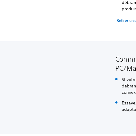
débran
produi
Retirer un 
Commen
PC/Ma
Si votr
débran
connex
Essayez
adapta