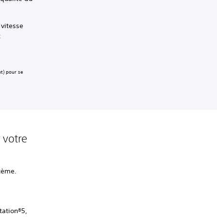
 vitesse
t
t) pour se
 votre
stème.
tation®5,