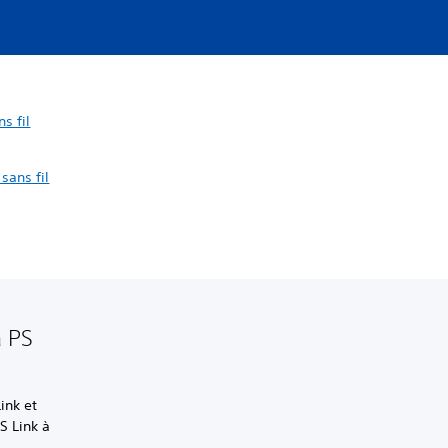
s fil
ans fil
à PS
ink et
S Link à