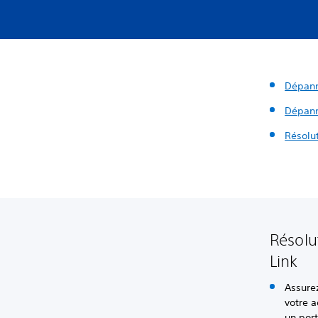
Dépann
Dépann
Résolu
Résolu
Link
Assurez
votre 
un port