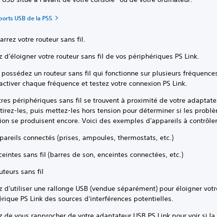
ports USB de la PS5
rez votre routeur sans fil.
 d'éloigner votre routeur sans fil de vos périphériques PS Link.
 possédez un routeur sans fil qui fonctionne sur plusieurs fréquence
ctiver chaque fréquence et testez votre connexion PS Link.
tres périphériques sans fil se trouvent à proximité de votre adaptat
etirez-les, puis mettez-les hors tension pour déterminer si les prob
on se produisent encore. Voici des exemples d'appareils à contrôler
pareils connectés (prises, ampoules, thermostats, etc.)
ceintes sans fil (barres de son, enceintes connectées, etc.)
uteurs sans fil
 d'utiliser une rallonge USB (vendue séparément) pour éloigner votr
rique PS Link des sources d'interférences potentielles.
 de vous rapprocher de votre adaptateur USB PS Link pour voir si la