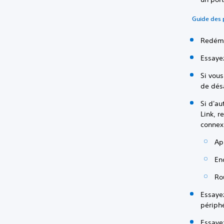
Guide des 
Redémar
Essayez
Si vous
de désa
Si d'au
Link, r
connexi
Ap
En
Ro
Essayez
périphé
Essayez