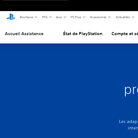
Boutique
PS5
Jeux
PS Plus
Accessoires
Actualités
Accueil Assistance
État de PlayStation
Compte et sé
pr
Les adapt
inte