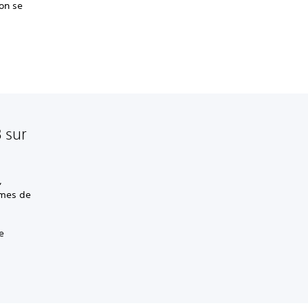
on se
 sur
,
èmes de
e