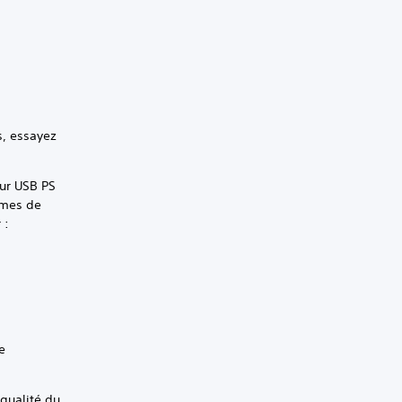
s, essayez
eur USB PS
lèmes de
 :
e
 qualité du