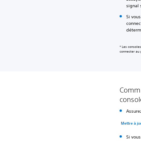
signal 
Si vous
connect
déterm
* Les console
connecter au 
Commen
consol
Assure
Mettre à jo
Si vous