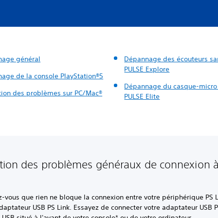
age général
Dépannage des écouteurs san
PULSE Explore
age de la console PlayStation®5
Dépannage du casque-micro s
tion des problèmes sur PC/Mac®
PULSE Elite
tion des problèmes généraux de connexion 
-vous que rien ne bloque la connexion entre votre périphérique PS L
adaptateur USB PS Link. Essayez de connecter votre adaptateur USB P
 USB situé à l'avant de votre console* ou de votre ordinateur.