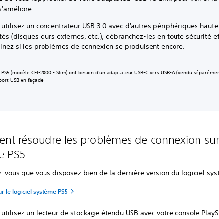
s'améliore.
 utilisez un concentrateur USB 3.0 avec d'autres périphériques haute
és (disques durs externes, etc.), débranchez-les en toute sécurité e
inez si les problèmes de connexion se produisent encore.
s PS5 (modèle CFI-2000 - Slim) ont besoin d'un adaptateur USB-C vers USB-A (vendu séparémen
port USB en façade.
t résoudre les problèmes de connexion sur
e PS5
z-vous que vous disposez bien de la dernière version du logiciel sy
ur le logiciel système PS5
 utilisez un lecteur de stockage étendu USB avec votre console PlayS