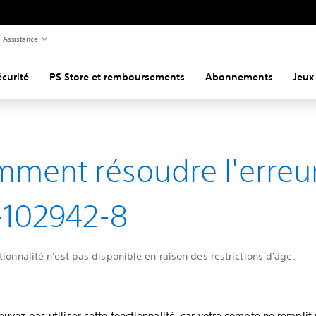
Assistance
curité
PS Store et remboursements
Abonnements
Jeux
ment résoudre l'erreu
-102942-8
tionnalité n'est pas disponible en raison des restrictions d'âge.
uvez pas utiliser cette fonctionnalité, car votre compte ne remplit 