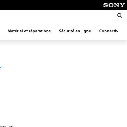
Reche
Matériel et réparations
Sécurité en ligne
Connectivité
r
pas les