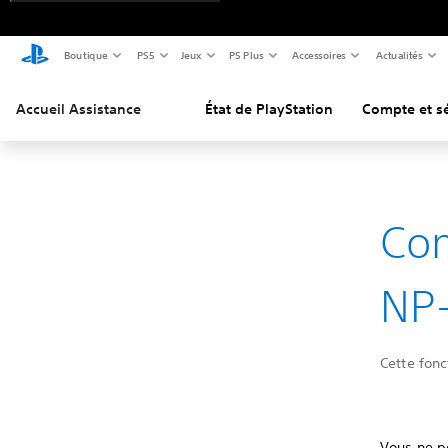
Boutique
PS5
Jeux
PS Plus
Accessoires
Actualités
Accueil Assistance
État de PlayStation
Compte et sé
Com
NP
Cette fonc
Vous ne po