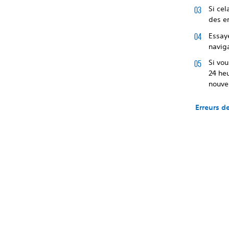
Si cel
des er
Essaye
naviga
Si vou
24 heu
nouvel
Erreurs d