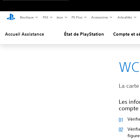
Boutique
PS5
Jeux
PS Plus
Accessoires
Actualités
Accueil Assistance
État de PlayStation
Compte et sé
WC
La carte
Les info
compte 
Vérifi
Vérif
figure