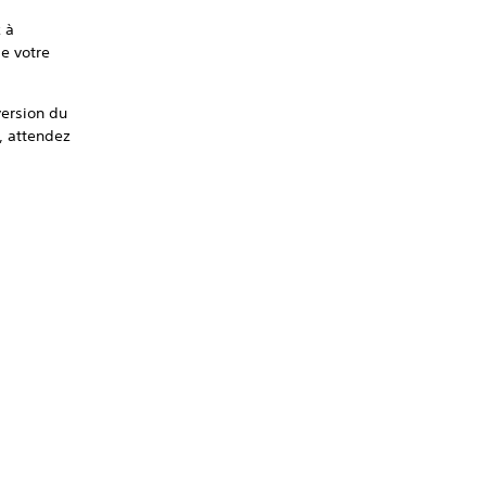
z à
de votre
version du
, attendez