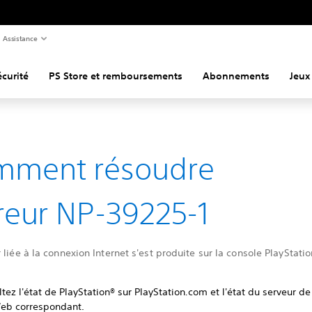
Assistance
curité
PS Store et remboursements
Abonnements
Jeux
mment résoudre
rreur NP-39225-1
 liée à la connexion Internet s'est produite sur la console PlayStatio
tez l'état de PlayStation® sur PlayStation
.
com et l'état du serveur de 
Web correspondant.