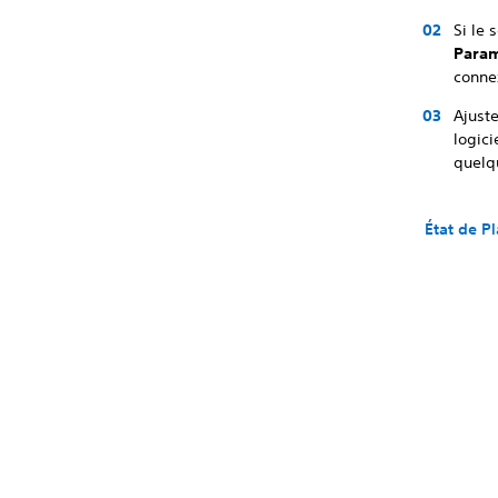
Si le 
Param
connex
Ajuste
logic
quelq
État de P