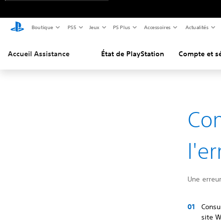
Boutique
PS5
Jeux
PS Plus
Accessoires
Actualités
Accueil Assistance
État de PlayStation
Compte et sé
Co
l'e
Une erreur
Consul
site 