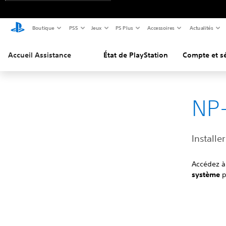
Boutique
PS5
Jeux
PS Plus
Accessoires
Actualités
Accueil Assistance
État de PlayStation
Compte et sé
NP-
Installe
Accédez à 
système
p