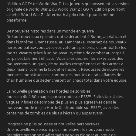
l'édition GOTY de World War Z. Les joueurs qui possèdent la version
originale de World War Z ou World War Z : GOTY Edition pourront
acheter World War Z : Aftermath à prix réduit pour la même
plateforme.
De nouvelles histoires dans un monde en guerre
De tout nouveaux épisodes qui se déroulent à Rome, au Vatican et
dans l'Extrême-Orient russe, au Kamchatka. Incarnez de nouveaux
héros ou battez-vous avec vos vétérans préférés, et combattez les
morts-vivants grâce à un nouveau système de combat au corps à
corps brutalement efficace. Vous allez décimer les zékés avec des
mouvements uniques, de nouvelles compétences et des armes à
deux mains, comme la faux et le hachoir. Repoussez de nouvelles
menaces monstrueuses, comme des meutes de rats affamés de
chair humaine qui déclencheront un chaos total dans votre équipe.
La nouvelle génération des hordes de zombies
Jouez en 4K à 60 images par seconde sur PS5™. Faites face à des
vagues infinies de zombies de plus en plus agressives dans le
nouveau mode de jeu Horde XL disponible sur PS5™, avec des
centaines de zombies de plus à l'écran qu'auparavant.
Progression plus poussée et nouvelles perspectives
Une nouvelle vue encore plus immersive : le nouveau mode
première personne d'Aftermath va vous plonger au cœur de