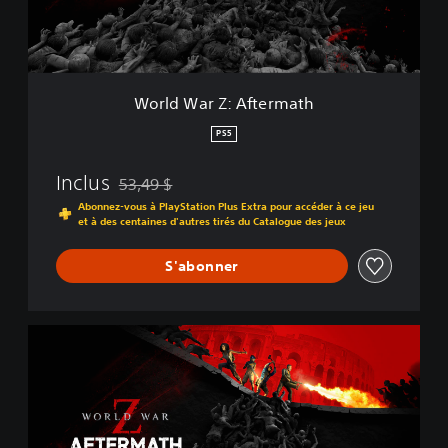
Z
:
A
f
t
World War Z: Aftermath
e
r
PS5
m
a
Inclus
53,49 $
t
Remise par rapport au prix d'origine de 53,49 $
h
Abonnez-vous à PlayStation Plus Extra pour accéder à ce jeu
et à des centaines d'autres tirés du Catalogue des jeux
S'abonner
S
t
a
n
d
a