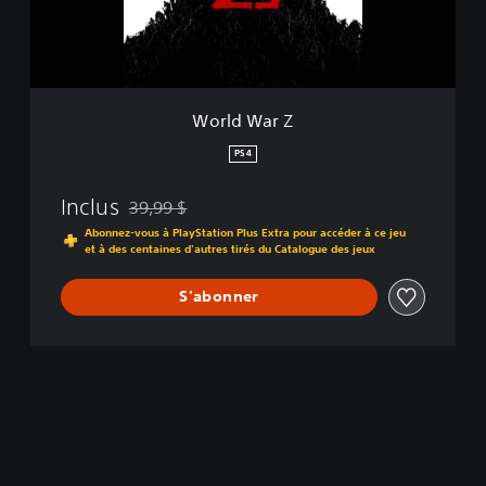
r
Z
World War Z
PS4
Inclus
39,99 $
Remise par rapport au prix d'origine de 39,99 $
Abonnez-vous à PlayStation Plus Extra pour accéder à ce jeu
et à des centaines d'autres tirés du Catalogue des jeux
S'abonner