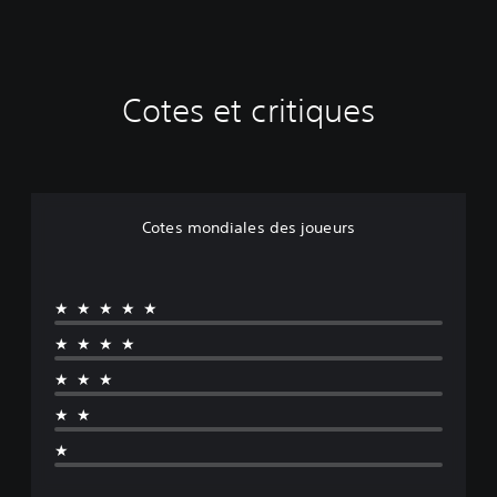
n
s
p
é
Cotes et critiques
c
i
a
l
e
Cotes mondiales des joueurs
★★★★★
★★★★
★★★
★★
★