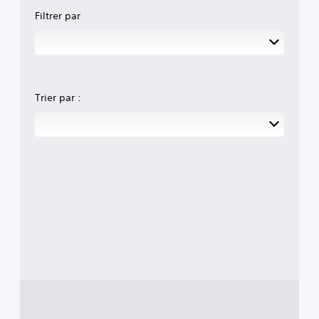
Filtrer par
Trier par :