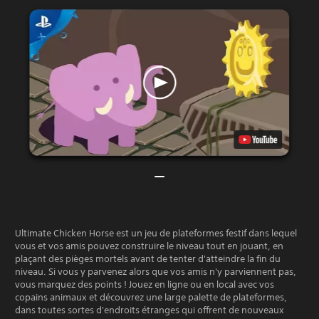
Ultimate Chicken Horse est un jeu de plateformes festif dans lequel
vous et vos amis pouvez construire le niveau tout en jouant, en
plaçant des pièges mortels avant de tenter d'atteindre la fin du
niveau. Si vous y parvenez alors que vos amis n'y parviennent pas,
vous marquez des points ! Jouez en ligne ou en local avec vos
copains animaux et découvrez une large palette de plateformes,
dans toutes sortes d'endroits étranges qui offrent de nouveaux