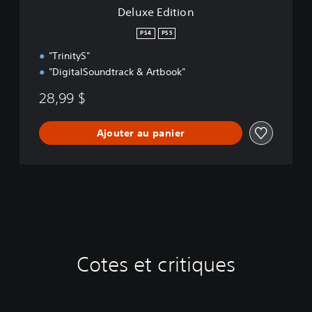
n
Deluxe Edition
PS4
PS5
"TrinityS"
"DigitalSoundtrack & Artbook"
28,99 $
Ajouter au panier
Cotes et critiques