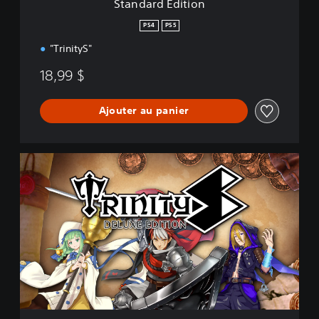
Standard Edition
o
n
PS4
PS5
"TrinityS"
18,99 $
Ajouter au panier
D
e
l
u
x
e
E
d
i
t
i
o