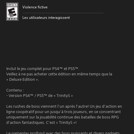
Violence fictive
Les utilisateurs interagissent
Inclut le jeu complet pour PS4™ et PS5™.
Veillez à ne pas acheter cette édition en même temps que la
« Deluxe Edition ».
Contenu :
- Version PS4™ / PS5™ de « TrinityS »
Les rushes de boss viennent l’un après l’autre! Un jeu d’action en
ligne coopératif pour un jusqu’à trois joueurs, en se concentrant
uniquement sur la jouabilité continue des batailles de boss RPG
d’action fantastiques. C’est « TrinityS »!
Le gameplay profond avec des boss puissants et divers gadgets