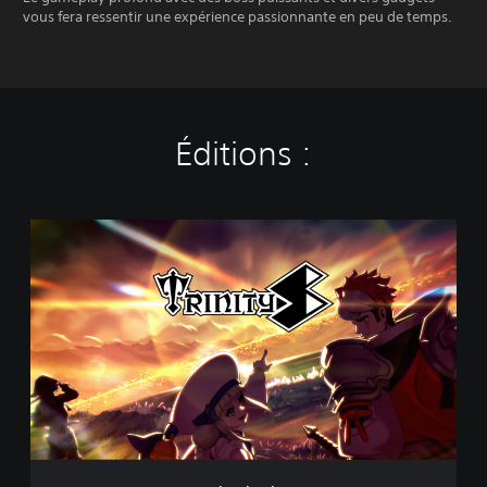
vous fera ressentir une expérience passionnante en peu de temps.
Éditions :
S
t
a
n
d
a
r
d
E
d
i
t
i