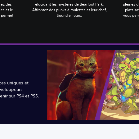
sez des
élucidant les mystères de Bearfoot Park.
pleines 
es et le
Affrontez des punks à roulettes et leur chef,
plats sa
s permet
Soundie l'ours.
vous per
ces uniques et
éveloppeurs
enir sur PS4 et PS5.