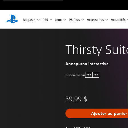
Magasin
PS5
Jeux
PS Plus
Accessoires
Actualités
Thirsty Suit
Annapurna Interactive
Disponible sur
PS4
PS5
39,99 $
Ajouter au panier