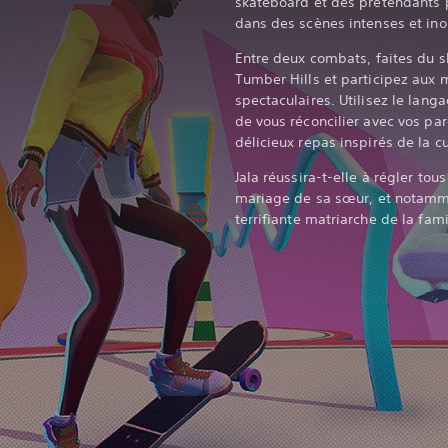
skateboard et des prétendants p
dans des scènes intenses et ino
Entre deux combats, faites du s
Tumber Hills et participez aux m
spectaculaires. Utilisez le langa
de vous réconcilier avec vos pa
délicieux repas inspirés de la c
Jala réussira-t-elle à régler to
mariage de sa sœur, et notamme
terrifiante matriarche de la fami