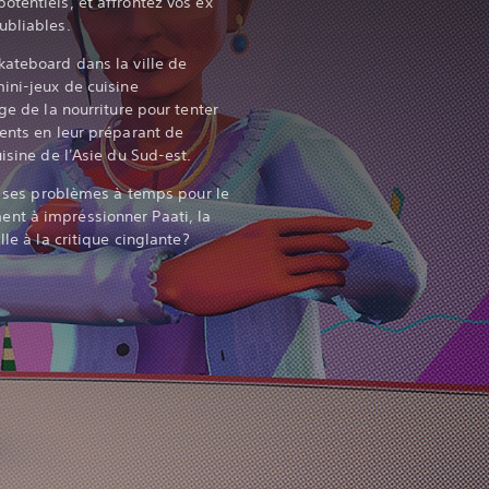
otentiels, et affrontez vos ex
ubliables.
kateboard dans la ville de
ini-jeux de cuisine
ge de la nourriture pour tenter
rents en leur préparant de
uisine de l'Asie du Sud-est.
us ses problèmes à temps pour le
nt à impressionner Paati, la
lle à la critique cinglante?