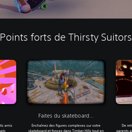
Points forts de Thirsty Suitor
Faites du skateboard...
its amis
Enchaînez des figures complexes sur votre
De ret
bats
skateboard et foncez dans Timber Hills tout en
parents a