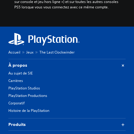
sur console et jeu hors ligne ») et sur toutes les autres consoles 
PS5 lorsque vous vous connectez avec ce même compte.
Accueil
Jeux
The Last Clockwinder
À propos
Au sujet de SIE
Carrières
PlayStation Studios
PlayStation Productions
Corporatif
Histoire de la PlayStation
Produits