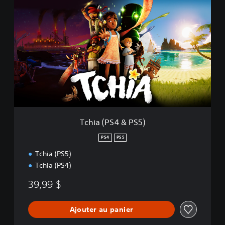
T
c
h
i
a
(
P
S
4
&
P
S
5
Tchia (PS4 & PS5)
)
PS4
PS5
Tchia (PS5)
Tchia (PS4)
39,99 $
Ajouter au panier