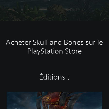
Acheter Skull and Bones sur le
PlayStation Store
Éditions :
S
k
u
l