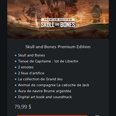
l
a
n
d
B
o
n
e
s
Skull and Bones Premium Edition
P
r
Skull and Bones
e
Tenue de Capitaine : lot de Libertin
m
2 emotes
i
u
2 feux d'artifice
m
La collection de Grand Jeu
E
Animal de compagnie La caboche de Jack
d
Aura de navire Brume argentée
i
Digital art book and soundtrack
t
i
79,99 $
o
n