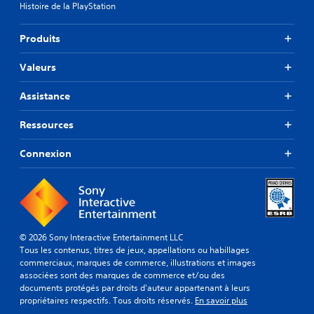
a
Histoire de la PlayStation
v
i
a
e
c
i
c
c
u
i
b
i
i
Produits
l
r
r
l
e
i
s
a
e
l
t
Valeurs
t
t
m
s
e
i
o
e
r
o
V
Assistance
n
u
l
n
o
t
c
a
d
u
a
Ressources
h
l
e
s
v
e
e
s
p
e
Connexion
s
c
m
o
c
t
a
V
u
l
u
n
o
v
e
r
e
u
e
s
e
t
s
z
a
.
t
p
c
u
e
o
o
t
© 2026 Sony Interactive Entertainment LLC
s
u
n
r
Tous les contenus, titres de jeux, appellations ou habillages
A
.
v
s
e
commerciaux, marques de commerce, illustrations et images
u
e
u
s
associées sont des marques de commerce et/ou des
t
z
l
j
documents protégés par droits d'auteur appartenant à leurs
r
j
t
o
propriétaires respectifs. Tous droits réservés.
En savoir plus
e
o
e
u