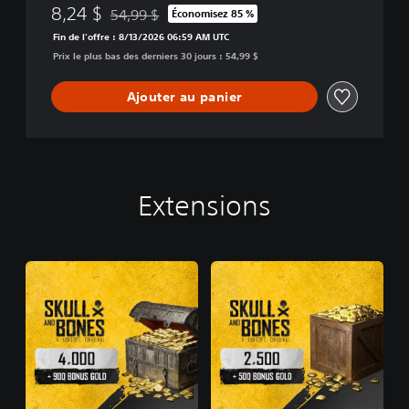
8,24 $
d
54,99 $
Économisez 85 %
Remise par rapport au prix d'origine de 54,99 $
i
Fin de l’offre : 8/13/2026 06:59 AM UTC
t
Prix le plus bas des derniers 30 jours : 54,99 $
i
o
Ajouter au panier
n
Extensions