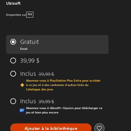
Ubisoft
Disponible sur
PS5
Gratuit
Essai
39,99 $
Inclus
39,99 $
Remise par rapport au prix d'origine de 39,99 $
Abonnez-vous à PlayStation Plus Extra pour accéder
à ce jeu et à des centaines d'autres tirés du
Catalogue des jeux
Inclus
39,99 $
Remise par rapport au prix d'origine de 39,99 $
Abonnez-vous à Ubisoft+ Classics pour télécharger ce
jeu et bien plus encore
Ajouter à la bibliothèque