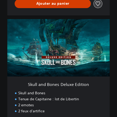
Ajouter au panier
S
k
u
l
l
a
n
d
B
o
n
e
s
Skull and Bones Deluxe Edition
D
e
Skull and Bones
l
Tenue de Capitaine : lot de Libertin
u
2 emotes
x
e
2 feux d'artifice
E