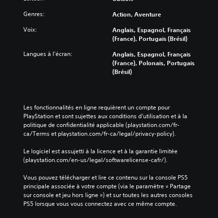
t
t
i
m
J
d
e
o
o
Genres:
Action, Aventure
o
e
r
n
t
l
u
l
s
Voix:
Anglais, Espagnol, Français
s
'
e
a
v
(France), Portugais (Brésil)
,
a
s
b
i
p
f
c
Langues à l’écran:
Anglais, Espagnol, Français
s
l
h
f
o
(France), Polonais, Portugais
u
r
e
i
m
(Brésil)
e
a
s
c
m
l
s
a
h
a
l
e
n
a
n
e
s
s
g
d
Les fonctionnalités en ligne requièrent un compte pour 
s
o
e
a
e
PlayStation et sont sujettes aux conditions d’utilisation et à la 
s
u
t
s
v
politique de confidentialité applicable (playstation.com/fr-
o
i
ê
d
ca/Terms et playstation.com/fr-ca/legal/privacy-policy).
o
n
c
t
u
t
i
ô
e
j
Le logiciel est assujetti à la licence et à la garantie limitée 
é
n
r
h
e
(playstation.com/en-us/legal/softwarelicense-cafr/).
g
e
à
a
u
a
s
a
u
à
Vous pouvez télécharger et lire ce contenu sur la console PS5 
l
p
p
t
t
principale associée à votre compte (via le paramètre « Partage 
e
r
p
e
o
sur console et jeu hors ligne ») et sur toutes les autres consoles 
m
é
(
u
u
PS5 lorsque vous vous connectez avec ce même compte.
e
d
H
t
y
n
é