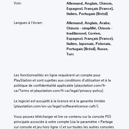
g
m
p
r
t
Voix:
Allemand, Anglais, Chinois,
p
e
e
o
l
d
Espagnol, Français (France),
r
t
n
u
e
e
Italien, Portugais (Brésil)
o
ê
t
v
u
l
p
t
s
e
r
Langues à l’écran:
Allemand, Anglais, Arabe,
'
o
e
c
z
d
Chinois - simplifié, Chinois -
a
s
h
l
c
e
traditionnel, Coréen,
f
é
a
é
o
m
Espagnol, Français (France),
f
e
u
s
n
a
Italien, Japonais, Polonais,
i
s
t
d
s
n
Portugais (Brésil), Russe,
c
.
e
e
u
i
Turc
h
(
l
l
è
a
H
'
t
r
S
g
U
i
e
e
e
e
D
n
r
à
Les fonctionnalités en ligne requièrent un compte pour 
t
n
)
t
l
c
PlayStation et sont sujettes aux conditions d’utilisation et à la 
ê
s
s
r
e
e
politique de confidentialité applicable (playstation.com/fr-
t
i
a
i
d
q
ca/Terms et playstation.com/fr-ca/legal/privacy-policy).
e
n
b
g
i
u
h
s
i
u
d
'
Le logiciel est assujetti à la licence et à la garantie limitée 
a
p
e
a
l
e
(playstation.com/en-us/legal/softwarelicense-cafr/).
u
a
e
c
l
i
t
s
t
t
l
Vous pouvez télécharger et lire ce contenu sur la console PS5 
t
e
s
l
i
e
principale associée à votre compte (via le paramètre « Partage 
(
é
e
e
c
s
sur console et jeu hors ligne ») et sur toutes les autres consoles 
H
r