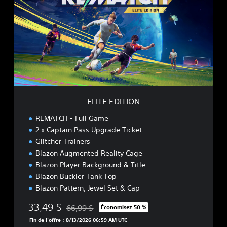
T
E
E
D
I
T
I
O
N
ELITE EDITION
REMATCH - Full Game
2 x Captain Pass Upgrade Ticket
Glitcher Trainers
Blazon Augmented Reality Cage
Blazon Player Background & Title
Blazon Buckler Tank Top
Blazon Pattern, Jewel Set & Cap
33,49 $
66,99 $
Économisez 50 %
Remise par rapport au prix d'origine de 66,99 $
Fin de l’offre : 8/13/2026 06:59 AM UTC