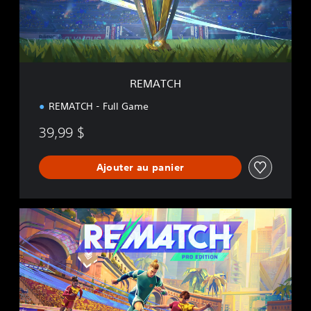
REMATCH
REMATCH - Full Game
39,99 $
Ajouter au panier
P
R
O
E
D
I
T
I