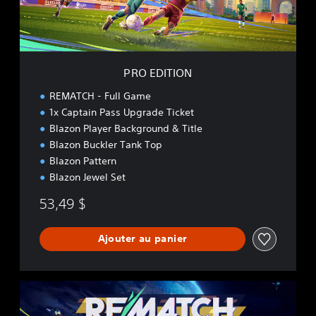
O
N
PRO EDITION
REMATCH - Full Game
1x Captain Pass Upgrade Ticket
Blazon Player Background & Title
Blazon Buckler Tank Top
Blazon Pattern
Blazon Jewel Set
53,49 $
Ajouter au panier
E
L
I