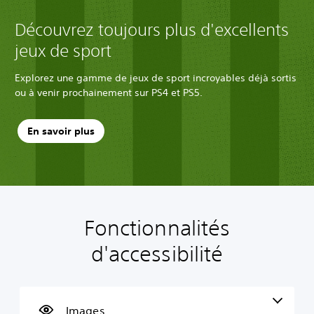
Découvrez toujours plus d'excellents
jeux de sport
Explorez une gamme de jeux de sport incroyables déjà sortis
ou à venir prochainement sur PS4 et PS5.
En savoir plus
Fonctionnalités
T
R
J
R
V
C
e
é
o
e
i
o
d'accessibilité
x
g
u
m
t
m
t
l
a
a
e
m
e
a
b
p
s
u
é
g
l
p
s
n
p
e
e
a
e
i
Images