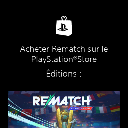
Acheter Rematch sur le
PlayStation®Store
Éditions :
R
E
M
A
T
C
H