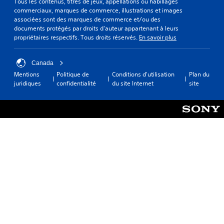
Tous les contenus, titres de jeux, appellations ou habillages
commerciaux, marques de commerce, illustrations et images
associées sont des marques de commerce et/ou des
documents protégés par droits d'auteur appartenant à leurs
propriétaires respectifs. Tous droits réservés.
En savoir plus
Canada
Mentions
Politique de
Conditions d'utilisation
Plan du
juridiques
confidentialité
du site Internet
site