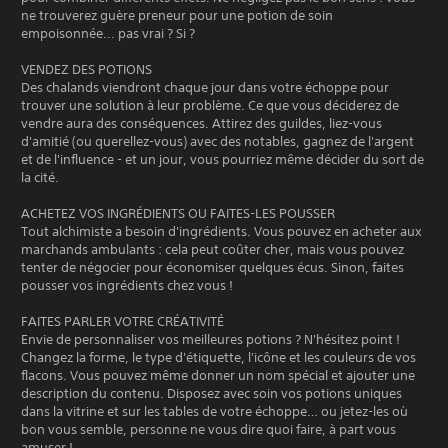
ne trouverez guère preneur pour une potion de soin
empoisonnée... pas vrai ? Si ?
VENDEZ DES POTIONS
Des chalands viendront chaque jour dans votre échoppe pour
trouver une solution à leur problème. Ce que vous déciderez de
vendre aura des conséquences. Attirez des guildes, liez-vous
d'amitié (ou querellez-vous) avec des notables, gagnez de l'argent
et de l'influence - et un jour, vous pourriez même décider du sort de
la cité.
ACHETEZ VOS INGRÉDIENTS OU FAITES-LES POUSSER
Tout alchimiste a besoin d'ingrédients. Vous pouvez en acheter aux
marchands ambulants : cela peut coûter cher, mais vous pouvez
tenter de négocier pour économiser quelques écus. Sinon, faites
pousser vos ingrédients chez vous !
FAITES PARLER VOTRE CRÉATIVITÉ
Envie de personnaliser vos meilleures potions ? N'hésitez point !
Changez la forme, le type d'étiquette, l'icône et les couleurs de vos
flacons. Vous pouvez même donner un nom spécial et ajouter une
description du contenu. Disposez avec soin vos potions uniques
dans la vitrine et sur les tables de votre échoppe… ou jetez-les où
bon vous semble, personne ne vous dire quoi faire, à part vous
amuser !