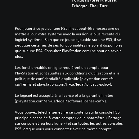
r
u
Tchèque, Thaï, Turc
u
e
n
m
i
e
n
n
Pour jouer à ce jeu sur une PS5, il est peut-être nécessaire de 
c
t
mettre à jour votre système avec la version la plus récente du 
o
)
logiciel système. Bien que ce jeu soit jouable sur une PS5, il se 
n
.
peut que certaines de ses fonctionnalités ne soient disponibles 
f
que sur une PS4. Consultez PlayStation.com/bc pour en savoir 
o
plus.
r
S
t
a
Les fonctionnalités en ligne requièrent un compte pour 
v
u
PlayStation et sont sujettes aux conditions d’utilisation et à la 
i
v
politique de confidentialité applicable (playstation.com/fr-
s
e
ca/Terms et playstation.com/fr-ca/legal/privacy-policy).
u
g
e
a
Le logiciel est assujetti à la licence et à la garantie limitée 
l
r
(playstation.com/en-us/legal/softwarelicense-cafr/).
.
d
Vous pouvez télécharger et lire ce contenu sur la console PS5 
e
principale associée à votre compte (via le paramètre « Partage 
m
sur console et jeu hors ligne ») et sur toutes les autres consoles 
a
PS5 lorsque vous vous connectez avec ce même compte.
n
u