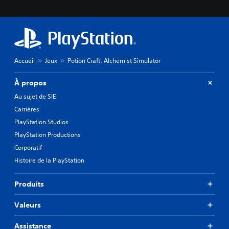
e
l
l
e
V
Accueil
Jeux
Potion Craft: Alchemist Simulator
o
u
s
À propos
p
Au sujet de SIE
o
u
Carrières
v
PlayStation Studios
e
PlayStation Productions
z
c
Corporatif
r
Histoire de la PlayStation
é
e
r
Produits
d
e
Valeurs
s
p
Assistance
o