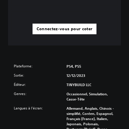
u
é
i
m
s
a
o
t
n
i
t
Connectez-vous pour coter
q
s
u
u
e
s
(
c
j
e
e
p
u
t
h
Plateforme:
PS4, PS5
i
o
b
Sortie:
r
12/12/2023
l
s
e
Éditeur:
TINYBUILD LLC
l
s
i
Genres:
d
Occasionnel, Simulation,
g
e
Casse-Tête
n
c
e
Langues à l’écran:
Allemand, Anglais, Chinois -
a
u
simplifié, Coréen, Espagnol,
u
n
Français (France), Italien,
s
i
Japonais, Polonais,
e
q
Portugais (Brésil), Russe,