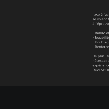
Face à fa
se voient 
à l'épreuv
- Bande o
- Jouabili
- Doublage
- Renforce
De plus, 
nécessaire
expérience
DUALSHOC