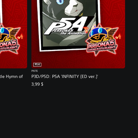
PS4
PISTE
ttle Hymn of
P3D/P5D: P5A 'INFINITY (ED ver.)'
3,99 $