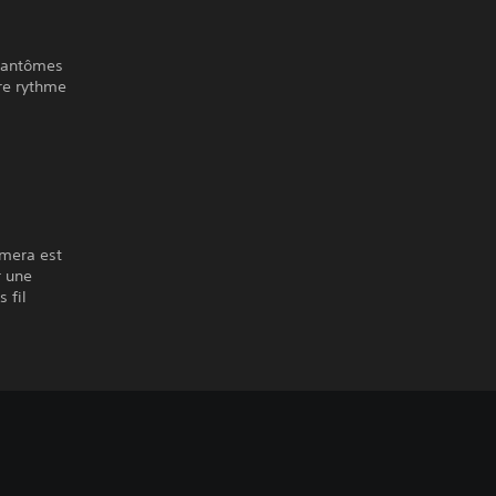
 Fantômes
re rythme
amera est
r une
 fil