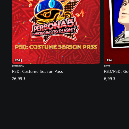
PS4
PS4
EXTENSION
PISTE
P5D: Costume Season Pass
P3D/P5D: Goro
26,99 $
6,99 $