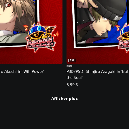
PS4
PISTE
 Akechi in 'Will Power'
P3D/P5D: Shinjiro Aragaki in 'Ba
the Soul'
6,99 $
Afficher plus