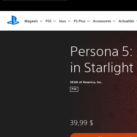
Magasin
PS5
Jeux
PS Plus
Accessoires
Actualités
Persona 5:
in Starlight
SEGA of America, Inc.
PS4
39,99 $