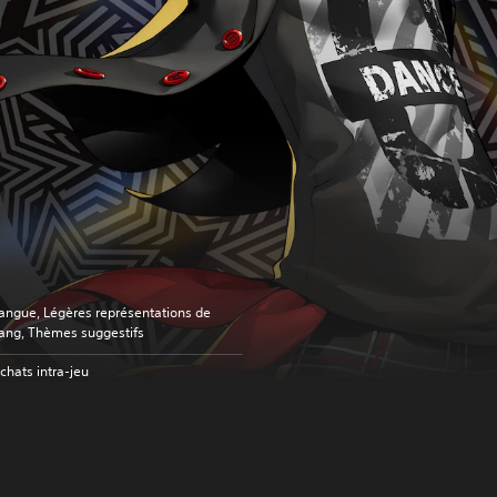
angue, Légères représentations de
ang, Thèmes suggestifs
chats intra-jeu