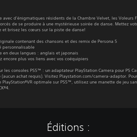
ce avec d'énigmatiques résidents de la Chambre Velvet, les Voleurs
forcés de se produire à une mystérieuse soirée de danse. Mettez vot
e et brisez les cœurs sur la piste de danse!
riginale contenant des chansons et des remix de Persona 5
té personnalisable
 en deux langues : anglais et japonais
z encore plus vos liens avec vos coéquipiers
sur les consoles PS5™ : un adaptateur PlayStation Camera pour PS C
 (aucun achat requis). Visitez Playstation.com/camera-adaptor. Pou
 PlayStation®VR optimale sur PS5™, utilisez une manette de jeu sans
K®4.
Éditions :